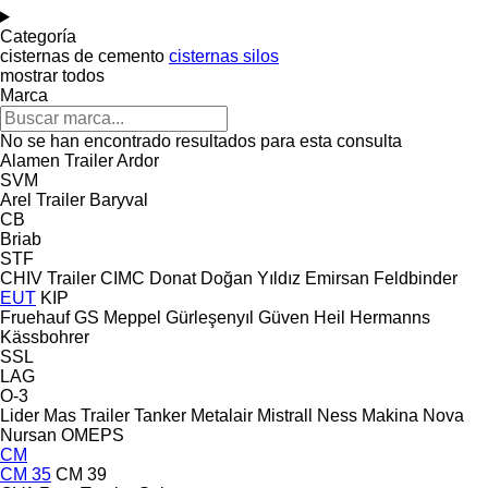
Categoría
cisternas de cemento
cisternas silos
mostrar todos
Marca
No se han encontrado resultados para esta consulta
Alamen Trailer
Ardor
SVM
Arel Trailer
Baryval
CB
Briab
STF
CHIV Trailer
CIMC
Donat
Doğan Yıldız
Emirsan
Feldbinder
EUT
KIP
Fruehauf
GS Meppel
Gürleşenyıl
Güven
Heil
Hermanns
Kässbohrer
SSL
LAG
O-3
Lider
Mas Trailer Tanker
Metalair
Mistrall
Ness Makina
Nova
Nursan
OMEPS
CM
CM 35
CM 39