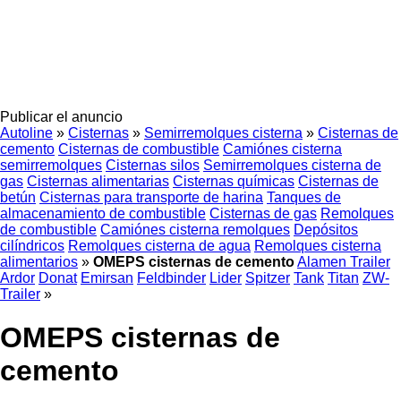
Publicar el anuncio
Autoline
»
Cisternas
»
Semirremolques cisterna
»
Cisternas de
cemento
Cisternas de combustible
Camiónes cisterna
semirremolques
Cisternas silos
Semirremolques cisterna de
gas
Cisternas alimentarias
Cisternas químicas
Cisternas de
betún
Cisternas para transporte de harina
Tanques de
almacenamiento de combustible
Cisternas de gas
Remolques
de combustible
Camiónes cisterna remolques
Depósitos
cilíndricos
Remolques cisterna de agua
Remolques cisterna
alimentarios
»
OMEPS cisternas de cemento
Alamen Trailer
Ardor
Donat
Emirsan
Feldbinder
Lider
Spitzer
Tank
Titan
ZW-
Trailer
»
OMEPS cisternas de
cemento