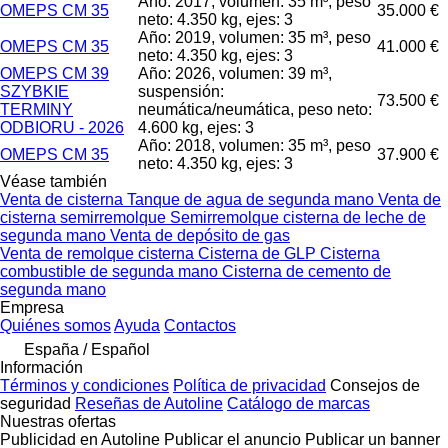
Año: 2017, volumen: 35 m³, peso
OMEPS CM 35
35.000 €
neto: 4.350 kg, ejes: 3
Año: 2019, volumen: 35 m³, peso
OMEPS CM 35
41.000 €
neto: 4.350 kg, ejes: 3
OMEPS CM 39
Año: 2026, volumen: 39 m³,
SZYBKIE
suspensión:
73.500 €
TERMINY
neumática/neumática, peso neto:
ODBIORU - 2026
4.600 kg, ejes: 3
Año: 2018, volumen: 35 m³, peso
OMEPS CM 35
37.900 €
neto: 4.350 kg, ejes: 3
Véase también
Venta de cisterna
Tanque de agua de segunda mano
Venta de
cisterna semirremolque
Semirremolque cisterna de leche de
segunda mano
Venta de depósito de gas
Venta de remolque cisterna
Cisterna de GLP
Cisterna
combustible de segunda mano
Cisterna de cemento de
segunda mano
Empresa
Quiénes somos
Ayuda
Contactos
España / Español
Información
Términos y condiciones
Política de privacidad
Consejos de
seguridad
Reseñas de Autoline
Catálogo de marcas
Nuestras ofertas
Publicidad en Autoline
Publicar el anuncio
Publicar un banner