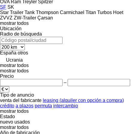
OVA
Ram Treyler
Spitzer
SF
SK
Star Trailer
Tank
Thompson Carmichael
Titan
Turbos Hoet
ZVVZ
ZW-Trailer
Çarsan
mostrar todos
Ubicación
Radio de búsqueda
España
otros
Ucrania
mostrar todos
mostrar todos
Precio
–
Tipo de anuncio
venta
del fabricante
leasing (alquiler con opción a compra)
crédito
a plazos
permuta
intercambio
mostrar todos
Estado
nuevo
usados
mostrar todos
Año de fabricación