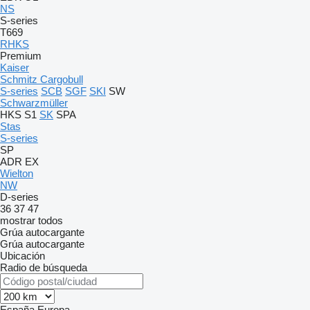
NS
S-series
T669
RHKS
Premium
Kaiser
Schmitz Cargobull
S-series
SCB
SGF
SKI
SW
Schwarzmüller
HKS
S1
SK
SPA
Stas
S-series
SP
ADR
EX
Wielton
NW
D-series
36
37
47
mostrar todos
Grúa autocargante
Grúa autocargante
Ubicación
Radio de búsqueda
España
Europa