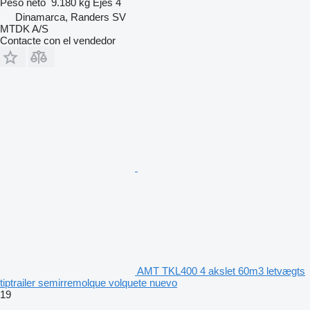
Peso neto
9.180 kg
Ejes
4
Dinamarca, Randers SV
MTDK A/S
Contacte con el vendedor
AMT TKL400 4 akslet 60m3 letvægts
tiptrailer semirremolque volquete nuevo
19