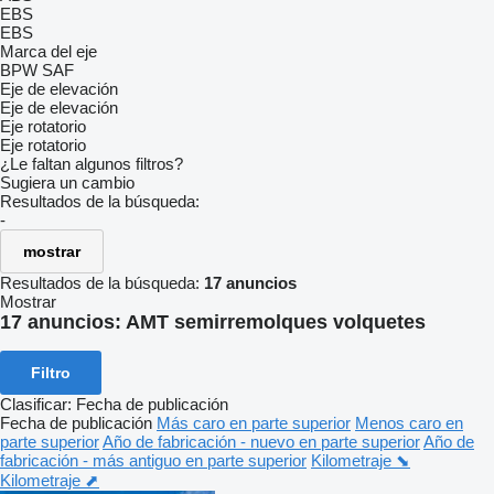
EBS
EBS
Marca del eje
BPW
SAF
Eje de elevación
Eje de elevación
Eje rotatorio
Eje rotatorio
¿Le faltan algunos filtros?
Sugiera un cambio
Resultados de la búsqueda:
-
mostrar
Resultados de la búsqueda:
17 anuncios
Mostrar
17 anuncios:
AMT semirremolques volquetes
Filtro
Clasificar
:
Fecha de publicación
Fecha de publicación
Más caro en parte superior
Menos caro en
parte superior
Año de fabricación - nuevo en parte superior
Año de
fabricación - más antiguo en parte superior
Kilometraje ⬊
Kilometraje ⬈