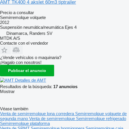
AMT TK400 4 akslet 60m3 tiptrailer
Precio a consultar
Semirremolque volquete
2012
Suspensión
neumática/neumática
Ejes
4
Dinamarca, Randers SV
MTDK A/S
Contacte con el vendedor
¿Vende vehículos o maquinaria?
¡Hagalo con nosotros!
Publicar el anuncio
Detalles de AMT
Resultados de la búsqueda:
17 anuncios
Mostrar
Véase también
Venta de semirremolque lona corredera
Semirremolque volquete de
segunda mano
Venta de semirremolque
Semirremolque refrigerado
Semirremolque plataforma
Venta de SPMT
Semirremolque hormigonera
Semirremolque caja