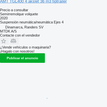
AMT TGL400 4 akslet 36 m3 tiptrailer
Precio a consultar
Semirremolque volquete
2020
Suspensión
neumática/neumática
Ejes
4
Dinamarca, Randers SV
MTDK A/S
Contacte con el vendedor
¿Vende vehículos o maquinaria?
¡Hagalo con nosotros!
Publicar el anuncio