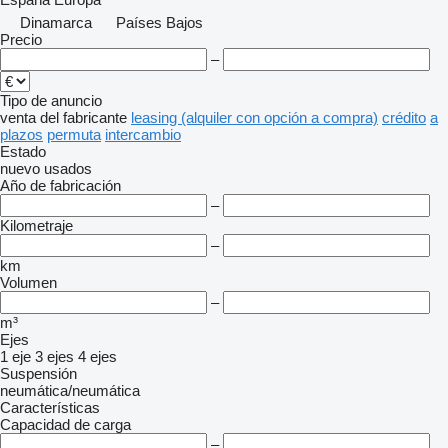
Dinamarca
Países Bajos
Precio
–
Tipo de anuncio
venta
del fabricante
leasing (alquiler con opción a compra)
crédito
a
plazos
permuta
intercambio
Estado
nuevo
usados
Año de fabricación
–
Kilometraje
–
km
Volumen
–
m³
Ejes
1 eje
3 ejes
4 ejes
Suspensión
neumática/neumática
Características
Capacidad de carga
–