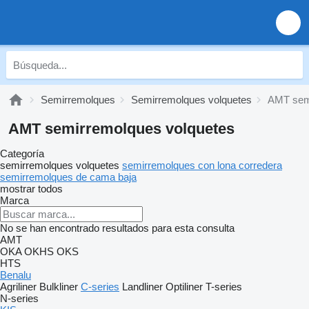
Semirremolques
Semirremolques volquetes
AMT semi
AMT semirremolques volquetes
Categoría
semirremolques volquetes
semirremolques con lona corredera
semirremolques de cama baja
mostrar todos
Marca
No se han encontrado resultados para esta consulta
AMT
OKA
OKHS
OKS
HTS
Benalu
Agriliner
Bulkliner
C-series
Landliner
Optiliner
T-series
N-series