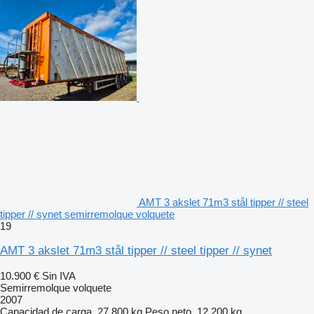
AMT 3 akslet 71m3 stål tipper // steel
tipper // synet semirremolque volquete
19
AMT 3 akslet 71m3 stål tipper // steel tipper // synet
10.900 €
Sin IVA
Semirremolque volquete
2007
Capacidad de carga
27.800 kg
Peso neto
12.200 kg