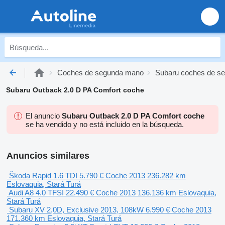
Coches de segunda mano
Subaru coches de s
Subaru Outback 2.0 D PA Comfort coche
El anuncio
Subaru Outback 2.0 D PA Comfort coche
se ha vendido y no está incluido en la búsqueda.
Anuncios similares
Škoda Rapid 1.6 TDI
5.790 €
Coche
2013
236.282 km
Eslovaquia, Stará Turá
Audi A8 4.0 TFSI
22.490 €
Coche
2013
136.136 km
Eslovaquia,
Stará Turá
Subaru XV 2,0D, Exclusive 2013, 108kW
6.990 €
Coche
2013
171.360 km
Eslovaquia, Stará Turá