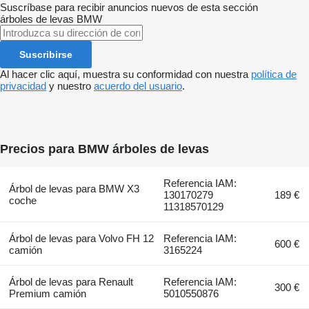
Suscríbase para recibir anuncios nuevos de esta sección
árboles de levas
BMW
Suscribirse
Al hacer clic aquí, muestra su conformidad con nuestra
política de
privacidad
y nuestro
acuerdo del usuario
.
Precios para BMW árboles de levas
Referencia IAM:
Árbol de levas para BMW X3
130170279
189 €
coche
11318570129
Árbol de levas para Volvo FH 12
Referencia IAM:
600 €
camión
3165224
Árbol de levas para Renault
Referencia IAM:
300 €
Premium camión
5010550876