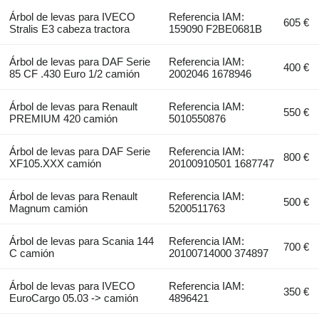
Árbol de levas para IVECO
Referencia IAM:
605 €
Stralis E3 cabeza tractora
159090 F2BE0681B
Árbol de levas para DAF Serie
Referencia IAM:
400 €
85 CF .430 Euro 1/2 camión
2002046 1678946
Árbol de levas para Renault
Referencia IAM:
550 €
PREMIUM 420 camión
5010550876
Árbol de levas para DAF Serie
Referencia IAM:
800 €
XF105.XXX camión
20100910501 1687747
Árbol de levas para Renault
Referencia IAM:
500 €
Magnum camión
5200511763
Árbol de levas para Scania 144
Referencia IAM:
700 €
C camión
20100714000 374897
Árbol de levas para IVECO
Referencia IAM:
350 €
EuroCargo 05.03 -> camión
4896421