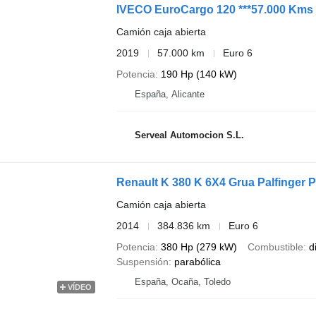
IVECO EuroCargo 120 ***57.000 Kms 
Camión caja abierta
2019
57.000 km
Euro 6
Potencia
190 Hp (140 kW)
España, Alicante
Serveal Automocion S.L.
Renault K 380 K 6X4 Grua Palfinger
Camión caja abierta
2014
384.836 km
Euro 6
Potencia
380 Hp (279 kW)
Combustible
d
Suspensión
parabólica
España, Ocaña, Toledo
VÍDEO