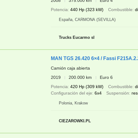
2008
375.000 km
Euro 4
Potencia
440 Hp (323 kW)
Combustible
d
España, CARMONA (SEVILLA)
Trucks Eucarmo sl
MAN TGS 26.420 6×4 / Fassi F215A.2.24
Camión caja abierta
2019
200.000 km
Euro 6
Potencia
420 Hp (309 kW)
Combustible
d
Configuración del eje
6x4
Suspensión
res
Polonia, Krakow
CIEZAROWKI.PL