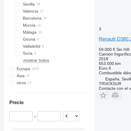
Sevilla
Valencia
Barcelona
Murcia
3
Málaga
Renault D380.
Girona
Valladolid
59.000 €
Sin IVA
Soria
Camión frigorífic
2018
mostrar todos
653.000 km
Euro 6
Europa
Combustible
diés
Asia
Alemania
España, Sevil
otros
Países Bajos
Japón
TRUCKSUR
Contacte con el 
Polonia
China
Ucrania
Hungría
Turquía
Perú
Precio
Rumanía
Colombia
Bélgica
Argentina
–
Reino Unido
Lituania