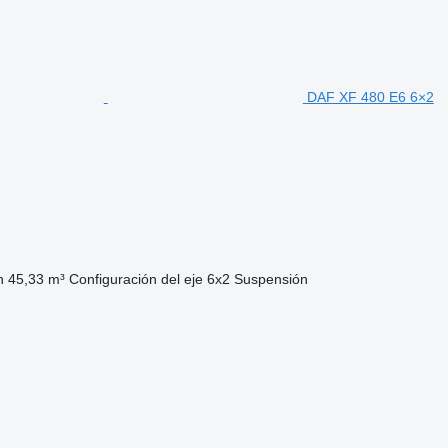
DAF XF 480 E6 6×2
n
45,33 m³
Configuración del eje
6x2
Suspensión