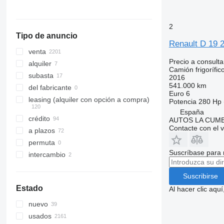
mostrar todos
2
Tipo de anuncio
Renault D 19 
venta
Precio a consulta
alquiler
Camión frigorífic
subasta
2016
541.000 km
del fabricante
Euro 6
leasing (alquiler con opción a compra)
Potencia
280 Hp 
España
crédito
AUTOS LA CUM
Contacte con el 
a plazos
permuta
Suscríbase para 
intercambio
Suscribirse
Estado
Al hacer clic aq
nuevo
usados