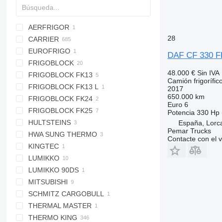
AERFRIGOR
28
CARRIER
EUROFRIGO
CITIMAX 400
DAF CF 330 
FRIGOBLOCK
MAXIMA
48.000 €
Sin IVA
FRIGOBLOCK FK13
MAXIMA 850
Camión frigorífic
FRIGOBLOCK FK13 L
MAXIMA 1300
2017
650.000 km
FRIGOBLOCK FK24
PULSOR 500
Euro 6
FRIGOBLOCK FK25
PULSOR 600 MT
Potencia
330 Hp 
HULTSTEINS
SUPRA
España, Lorca
Pemar Trucks
HWA SUNG THERMO
SUPRA 450
Contacte con el 
KINGTEC
SUPRA 550
LUMIKKO
SUPRA 750
LUMIKKO 90DS
SUPRA 750 MT
45D PLUS
MITSUBISHI
SUPRA 850
L7 EVO
SCHMITZ CARGOBULL
SUPRA 850 MT
TDJ430D
THERMAL MASTER
SUPRA 850 Silent
TDJS50DA
THERMO KING
SUPRA 850U
TU85SA