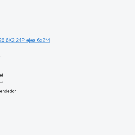
26 6X2 24P ejes 6x2*4
o
el
la
vendedor