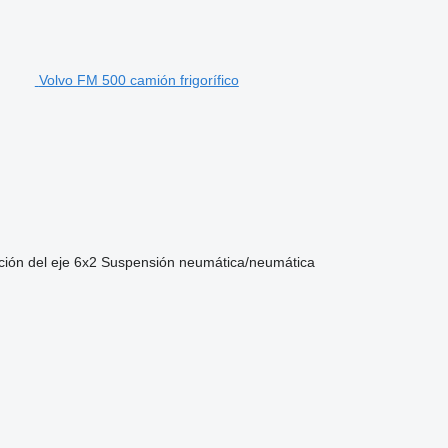
Volvo FM 500 camión frigorífico
ión del eje
6x2
Suspensión
neumática/neumática