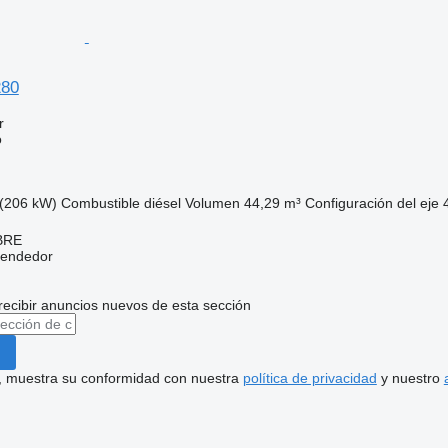
280
r
o
(206 kW)
Combustible
diésel
Volumen
44,29 m³
Configuración del eje
BRE
vendedor
recibir anuncios nuevos de esta sección
uí, muestra su conformidad con nuestra
política de privacidad
y nuestro