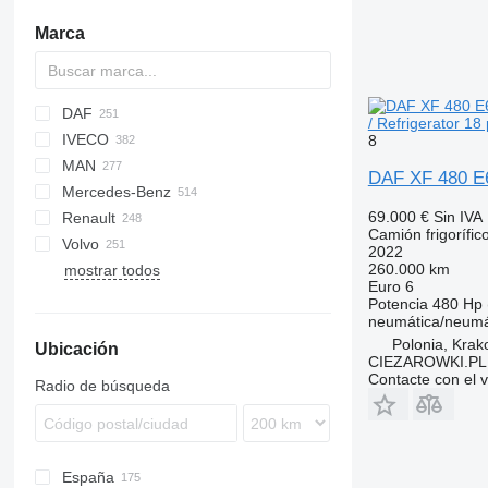
Marca
DAF
D series
Jumpy
/ Refrigerator 18 
IVECO
AS
Ducato
Cargo
Auman
Ranger
HD-series
8
MAN
CF
BJ
Daily
ELF
SD
18 series
DAF XF 480 E6 
Mercedes-Benz
LF
EuroCargo
Forward
29 series
LE
69.000 €
Sin IVA
Renault
XD
Eurotech
NPR
NL series
Actros
Canter
Canter
Atleon
Movano
Boxer
Camión frigorífic
Volvo
XF
S-Way
TGA
Antos
Cabstar
D-series
G-series
X5000
Dyna
2022
260.000 km
mostrar todos
XG
Stralis
TGE
Arocs
NT
D Wide
L-series
X6000
Land Cruiser
FE
Euro 6
TGL
Atego
Mascott
LB
FH
Potencia
480 Hp 
neumática/neumá
TGM
Axor
Master
P-series
FL
Polonia, Kra
Ubicación
TGS
C-Class
Midliner
R-series
FM
CIEZAROWKI.PL
TGX
Sprinter
Midlum
S-series
FMX
Contacte con el 
Radio de búsqueda
V-Class
Premium
T-series
L-series
Vario
T-series
eActros
España