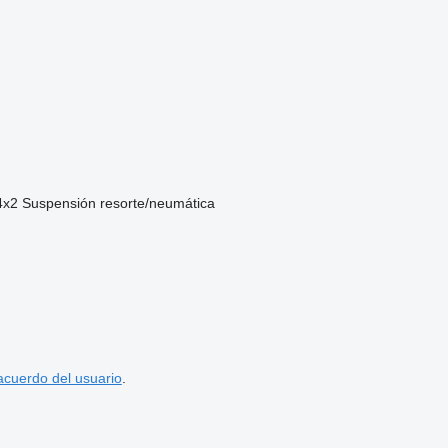
4x2
Suspensión
resorte/neumática
acuerdo del usuario
.