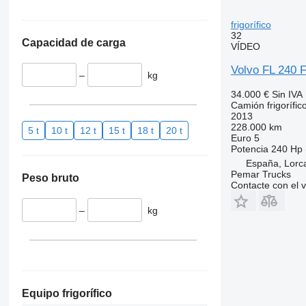
frigorífico
32
Capacidad de carga
VÍDEO
Volvo FL 240
–
kg
34.000 €
Sin IVA
Camión frigorífic
2013
228.000 km
5 t
10 t
12 t
15 t
18 t
20 t
Euro 5
Potencia
240 Hp 
España, Lorca
Pemar Trucks
Peso bruto
Contacte con el 
–
kg
Equipo frigorífico