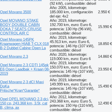
(92 kW), combustible: diésel
Año: 2005, kilometraje:
Opel Movano 3500
185.000 km, configuración
2.950 €
del eje: 4x2
Opel MOVANO STAKE
Año: 2019, kilometraje:
BODY DOUBLE CABIN
192.700 km, euro: Euro 6,
15.990 €
DOKA 7 SEATS CRUISE
potencia: 130 Hp (96 kW),
CONTROL AIR C
combustible: diésel
Año: 2019, kilometraje:
Opel Movano 145PK
45.913 km, euro: Euro 6,
Kraanwagen HIAB T-CLX 018
18.850 €
potencia: 146 Hp (107 kW),
B-2 Dubbel Cabine Open La
combustible: diésel
Año: 2020, kilometraje:
Opel Movano 2.3
14.860 €
119.000 km, euro: Euro 6
Año: 2019, kilometraje:
Opel Movano 2.3 CDTI 145pk
150.070 km, euro: Euro 6,
E6 Open Laadbak + Kraan 08-
23.950 €
potencia: 145 Hp (107 kW),
2019
combustible: diésel
Año: 2019, kilometraje:
Opel Movano 2,3 dCI Maxi
149.999 km, euro: Euro 6,
DoKa
15.490 €
potencia: 145 Hp (107 kW),
Pritsche*Kran*Garantie*
combustible: diésel
Año: 2012, kilometraje:
Opel OPEL MOVANO 2.3 dci,
243.368 km, euro: Euro 5,
150 cp, 243.368 km, 3.5t, cat
12.490 €
potencia: 150 Hp (110 kW),
B, clima, ax
combustible: diésel