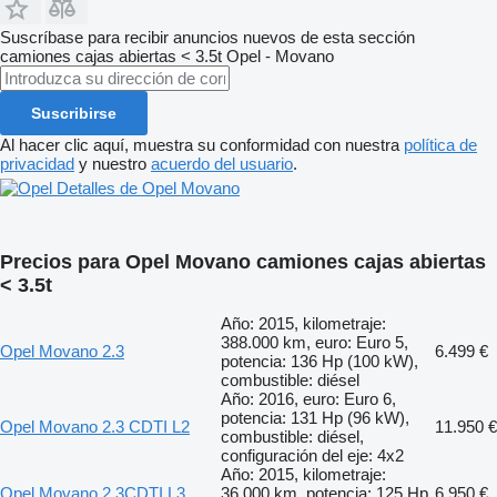
Suscríbase para recibir anuncios nuevos de esta sección
camiones cajas abiertas < 3.5t
Opel - Movano
Suscribirse
Al hacer clic aquí, muestra su conformidad con nuestra
política de
privacidad
y nuestro
acuerdo del usuario
.
Detalles de Opel Movano
Precios para Opel Movano camiones cajas abiertas
< 3.5t
Año: 2015, kilometraje:
388.000 km, euro: Euro 5,
Opel Movano 2.3
6.499 €
potencia: 136 Hp (100 kW),
combustible: diésel
Año: 2016, euro: Euro 6,
potencia: 131 Hp (96 kW),
Opel Movano 2.3 CDTI L2
11.950 €
combustible: diésel,
configuración del eje: 4x2
Año: 2015, kilometraje:
Opel Movano 2.3CDTI L3
36.000 km, potencia: 125 Hp
6.950 €