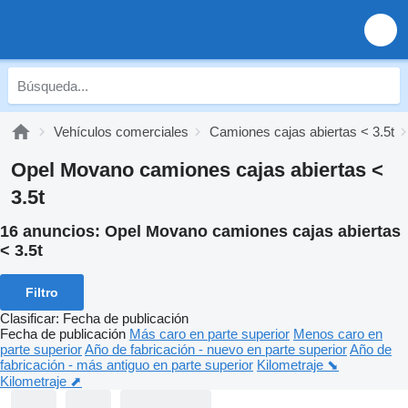
Vehículos comerciales
Camiones cajas abiertas < 3.5t
Opel Movano camiones cajas abiertas <
3.5t
16 anuncios:
Opel Movano camiones cajas abiertas
< 3.5t
Filtro
Clasificar
:
Fecha de publicación
Fecha de publicación
Más caro en parte superior
Menos caro en
parte superior
Año de fabricación - nuevo en parte superior
Año de
fabricación - más antiguo en parte superior
Kilometraje ⬊
Kilometraje ⬈