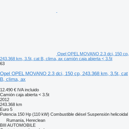
Opel OPEL MOVANO 2.3 dci, 150 cp,
243.368 km, 3.5t, cat B, clima, ax camión caja abierta < 3.5t
63
Opel OPEL MOVANO 2.3 dci, 150 cp, 243.368 km, 3.5t, cat
B, clima, ax
12.490 €
IVA incluido
Camión caja abierta < 3.5t
2012
243.368 km
Euro 5
Potencia
150 Hp (110 kW)
Combustible
diésel
Suspensión
helicoidal
Rumanía, Hereclean
BIII AUTOMOBILE