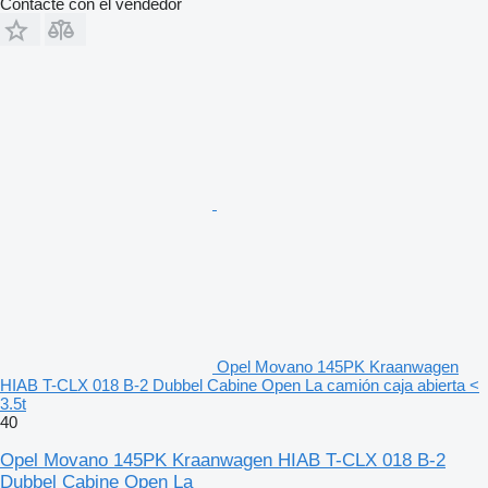
Contacte con el vendedor
Opel Movano 145PK Kraanwagen
HIAB T-CLX 018 B-2 Dubbel Cabine Open La camión caja abierta <
3.5t
40
Opel Movano 145PK Kraanwagen HIAB T-CLX 018 B-2
Dubbel Cabine Open La