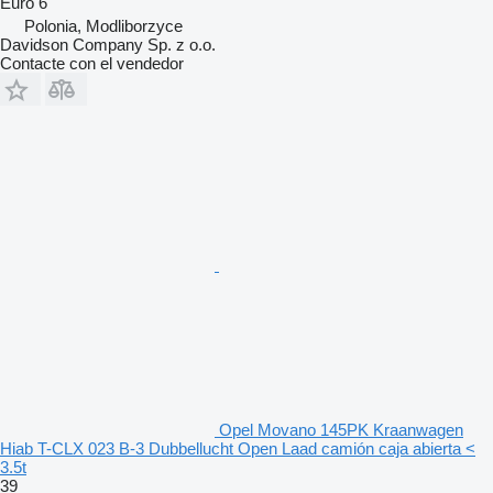
Euro 6
Polonia, Modliborzyce
Davidson Company Sp. z o.o.
Contacte con el vendedor
Opel Movano 145PK Kraanwagen
Hiab T-CLX 023 B-3 Dubbellucht Open Laad camión caja abierta <
3.5t
39