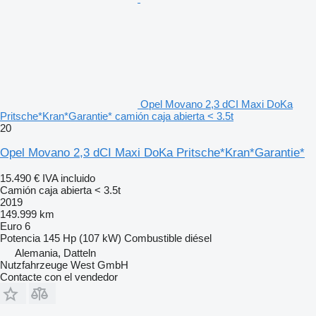
Opel Movano 2,3 dCI Maxi DoKa
Pritsche*Kran*Garantie* camión caja abierta < 3.5t
20
Opel Movano 2,3 dCI Maxi DoKa Pritsche*Kran*Garantie*
15.490 €
IVA incluido
Camión caja abierta < 3.5t
2019
149.999 km
Euro 6
Potencia
145 Hp (107 kW)
Combustible
diésel
Alemania, Datteln
Nutzfahrzeuge West GmbH
Contacte con el vendedor