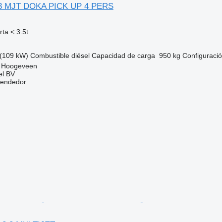
2.3 MJT DOKA PICK UP 4 PERS
ta < 3.5t
(109 kW)
Combustible
diésel
Capacidad de carga
950 kg
Configuració
, Hoogeveen
el BV
vendedor