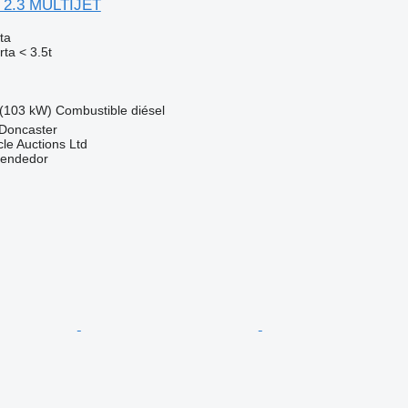
5 2.3 MULTIJET
ta
ta < 3.5t
(103 kW)
Combustible
diésel
 Doncaster
le Auctions Ltd
vendedor