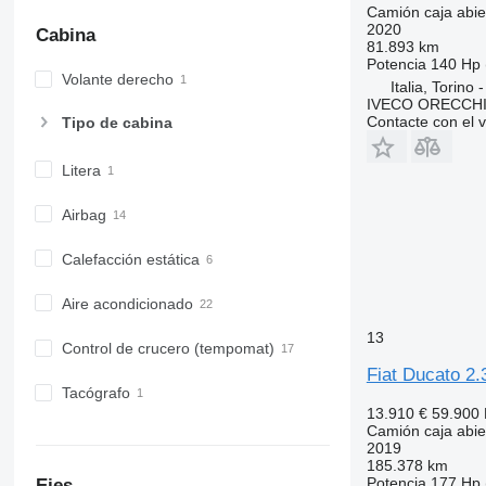
Camión caja abier
2020
Cabina
81.893 km
Potencia
140 Hp 
Volante derecho
Italia, Torino 
IVECO ORECCHIA
Contacte con el 
Tipo de cabina
Litera
Airbag
Calefacción estática
Aire acondicionado
13
Control de crucero (tempomat)
Fiat Ducato 2.
Tacógrafo
13.910 €
59.900
Camión caja abier
2019
185.378 km
Potencia
177 Hp 
Ejes