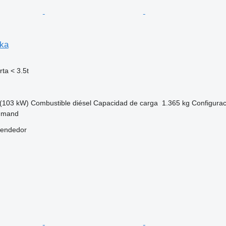
oka
ta < 3.5t
(103 kW)
Combustible
diésel
Capacidad de carga
1.365 kg
Configurac
igmand
vendedor