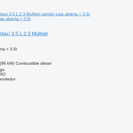
ja abierta < 3.5t
xi 3.5 L 2.3 Multijet
ta < 3.5t
(96 kW)
Combustible
diésel
aga
ERO
vendedor