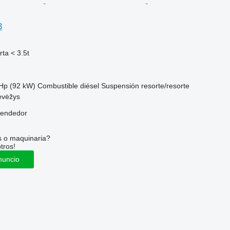
3
ta < 3.5t
Hp (92 kW)
Combustible
diésel
Suspensión
resorte/resorte
evėžys
vendedor
s o maquinaria?
tros!
nuncio