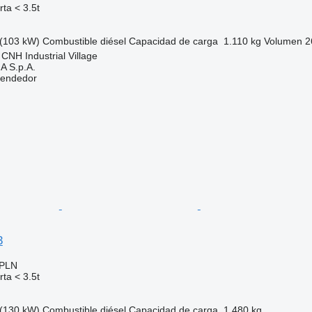
ta < 3.5t
(103 kW)
Combustible
diésel
Capacidad de carga
1.110 kg
Volumen
2
- CNH Industrial Village
 S.p.A.
vendedor
3
 PLN
ta < 3.5t
(130 kW)
Combustible
diésel
Capacidad de carga
1.480 kg