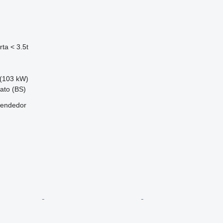
ta < 3.5t
(103 kW)
iato (BS)
vendedor