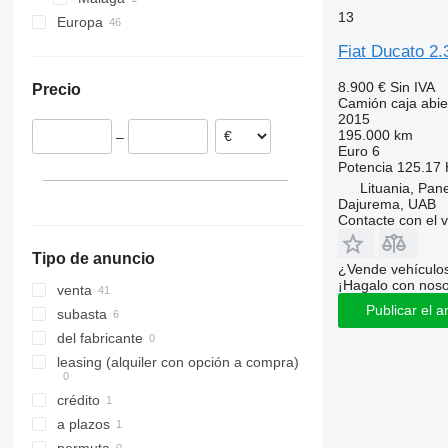
13
Europa
Hungría
Fiat Ducato 2.
Dinamarca
8.900 €
Sin IVA
Precio
Alemania
Camión caja abier
Italia
2015
195.000 km
–
Polonia
Euro 6
Reino Unido
Potencia
125.17 
Lituania, Pan
Países Bajos
Dajurema, UAB
Austria
Contacte con el 
mostrar todos
Tipo de anuncio
¿Vende vehículo
¡Hagalo con noso
venta
Publicar el a
subasta
del fabricante
leasing (alquiler con opción a compra)
crédito
a plazos