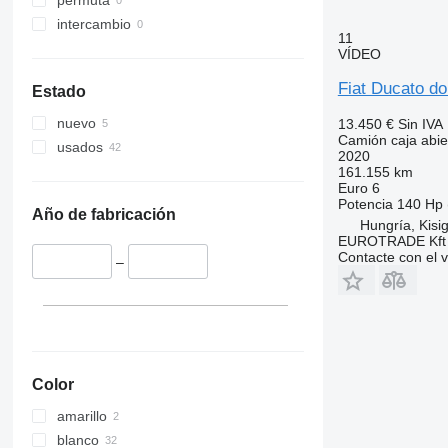
permuta
intercambio
11
VÍDEO
Fiat Ducato d
Estado
nuevo
13.450 €
Sin IVA
Camión caja abier
usados
2020
161.155 km
Euro 6
Potencia
140 Hp 
Año de fabricación
Hungría, Kis
EUROTRADE Kft
Contacte con el 
–
Color
amarillo
blanco