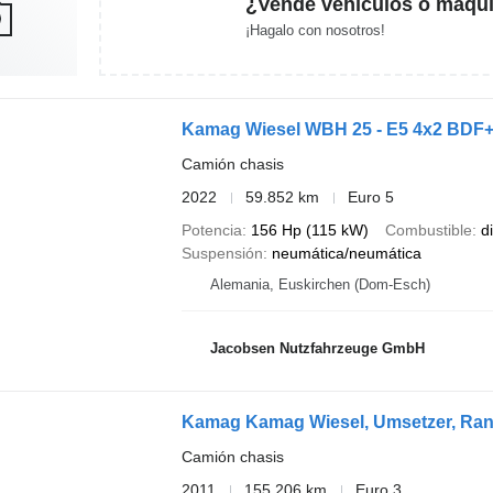
¿Vende vehículos o maqui
¡Hagalo con nosotros!
Kamag Wiesel WBH 25 - E5 4x2 BDF+
Camión chasis
2022
59.852 km
Euro 5
Potencia
156 Hp (115 kW)
Combustible
d
Suspensión
neumática/neumática
Alemania, Euskirchen (Dom-Esch)
Jacobsen Nutzfahrzeuge GmbH
Kamag Kamag Wiesel, Umsetzer, Ran
Camión chasis
2011
155.206 km
Euro 3