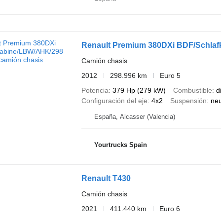
Renault Premium 380DXi BDF/Schla
Camión chasis
2012
298.996 km
Euro 5
Potencia
379 Hp (279 kW)
Combustible
d
Configuración del eje
4x2
Suspensión
ne
España, Alcasser (Valencia)
Yourtrucks Spain
Renault T430
Camión chasis
2021
411.440 km
Euro 6