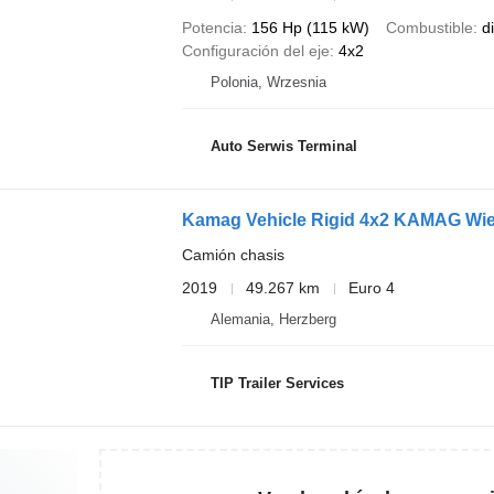
Potencia
156 Hp (115 kW)
Combustible
d
Configuración del eje
4x2
Polonia, Wrzesnia
Auto Serwis Terminal
Kamag Vehicle Rigid 4x2 KAMAG Wi
Camión chasis
2019
49.267 km
Euro 4
Alemania, Herzberg
TIP Trailer Services