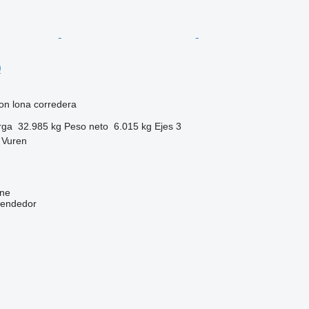
0
on lona corredera
rga
32.985 kg
Peso neto
6.015 kg
Ejes
3
 Vuren
ine
vendedor