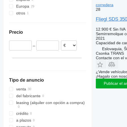
corredera
Europa
28
otros
Países Bajos
Fliegl SDS 35
Alemania
Ucrania
Polonia
12.900 €
Sin IVA
Precio
Eslovaquia
Semirremolque c
2021
Estonia
Capacidad de ca
–
Chequia
Eslovaquia, Š
Csonka TRANS
Hungría
Contacte con el 
¿Vende vehículo
¡Hagalo con noso
Tipo de anuncio
Publicar el a
venta
del fabricante
leasing (alquiler con opción a compra)
crédito
a plazos