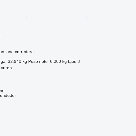
0
on lona corredera
rga
32.940 kg
Peso neto
6.060 kg
Ejes
3
 Vuren
ine
vendedor