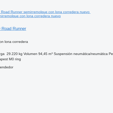
irremolque con lona corredera nuevo
0 Road Runner
on lona corredera
rga
29.220 kg
Volumen
94,45 m³
Suspensión
neumática/neumática
Pe
apest M0 ring
vendedor