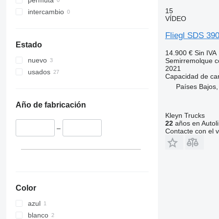
permuta
15
intercambio
VÍDEO
Fliegl SDS 39
Estado
14.900 €
Sin IVA
nuevo
Semirremolque c
2021
usados
Capacidad de ca
Países Bajos,
Año de fabricación
Kleyn Trucks
22
años en Autol
–
Contacte con el 
Color
azul
blanco