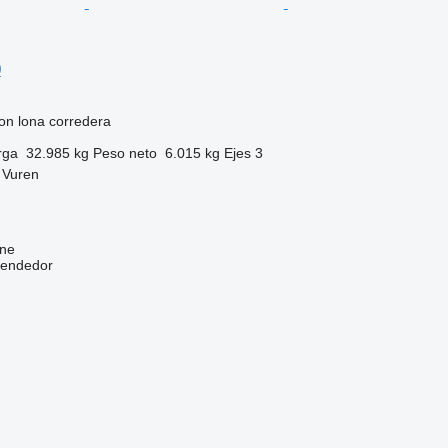
0
on lona corredera
rga
32.985 kg
Peso neto
6.015 kg
Ejes
3
 Vuren
ine
vendedor