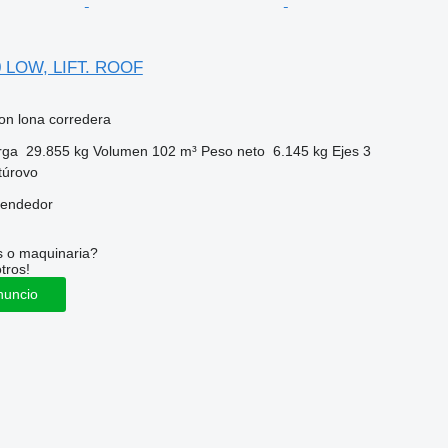
0 LOW, LIFT. ROOF
on lona corredera
rga
29.855 kg
Volumen
102 m³
Peso neto
6.145 kg
Ejes
3
túrovo
vendedor
s o maquinaria?
tros!
nuncio