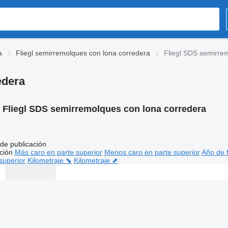
a
Fliegl semirremolques con lona corredera
Fliegl SDS semirre
edera
:
Fliegl SDS semirremolques con lona corredera
de publicación
ción
Más caro en parte superior
Menos caro en parte superior
Año de f
superior
Kilometraje ⬊
Kilometraje ⬈