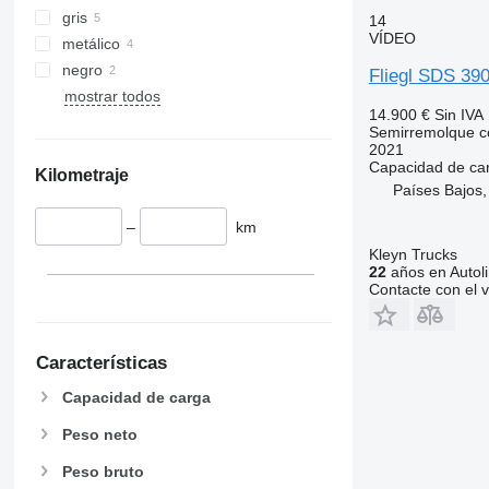
gris
14
VÍDEO
metálico
negro
Fliegl SDS 39
mostrar todos
14.900 €
Sin IVA
Semirremolque c
2021
Capacidad de ca
Kilometraje
Países Bajos,
–
km
Kleyn Trucks
22
años en Autol
Contacte con el 
Características
Capacidad de carga
Peso neto
Peso bruto