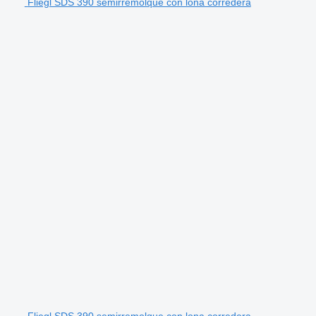
Fliegl SDS 390 semirremolque con lona corredera
Fliegl SDS 390 semirremolque con lona corredera