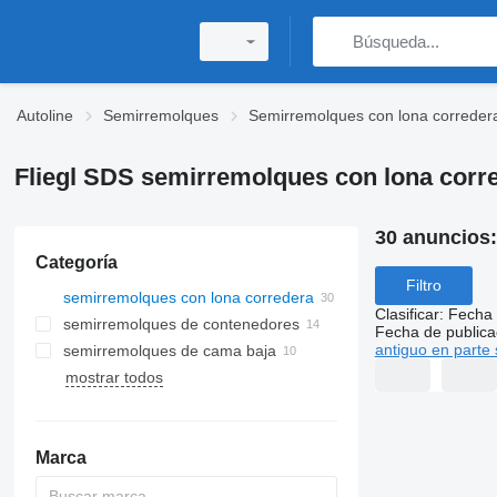
Autoline
Semirremolques
Semirremolques con lona correder
Fliegl SDS semirremolques con lona corr
30 anuncios
Categoría
Filtro
semirremolques con lona corredera
Clasificar
:
Fecha 
semirremolques de contenedores
Fecha de publica
antiguo en parte 
semirremolques de cama baja
mostrar todos
Marca