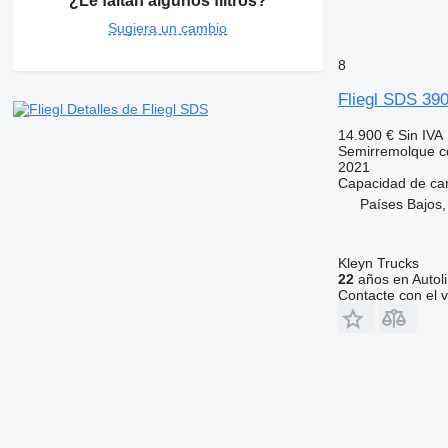
¿Le faltan algunos filtros?
Sugiera un cambio
8
Fliegl SDS 39
Detalles de Fliegl SDS
14.900 €
Sin IVA
Semirremolque c
2021
Capacidad de ca
Países Bajos,
Kleyn Trucks
22
años en Autol
Contacte con el 