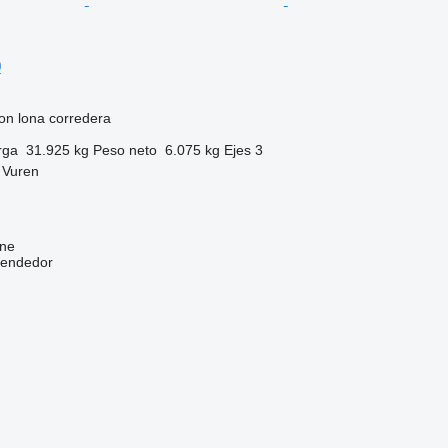
0
on lona corredera
rga
31.925 kg
Peso neto
6.075 kg
Ejes
3
 Vuren
ine
vendedor