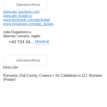
Llámame Ahora
www.abc-auctions.com
www.abc-licitatii.ro
www.facebook.com/abclicitatii
www.instagram.com/abc_licitatii
Julia Dugaesescu
Idiomas:
rumano, inglés
Mostrar
+40 724 34...
Llámame Ahora
Dirección
Rumanía, Dolj County, Craiova » Str Calafatului nr.117, Braniste
(Podari)