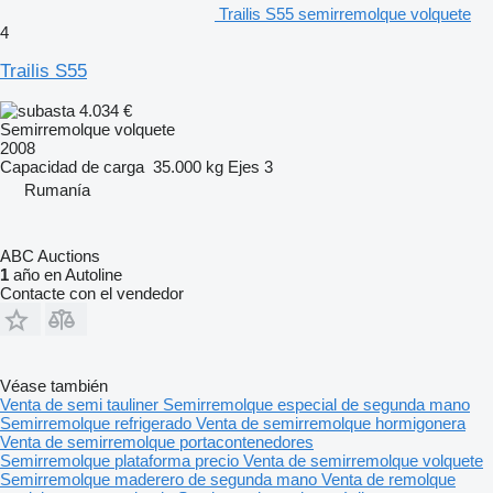
Trailis S55 semirremolque volquete
4
Trailis S55
4.034 €
Semirremolque volquete
2008
Capacidad de carga
35.000 kg
Ejes
3
Rumanía
ABC Auctions
1
año en Autoline
Contacte con el vendedor
Véase también
Venta de semi tauliner
Semirremolque especial de segunda mano
Semirremolque refrigerado
Venta de semirremolque hormigonera
Venta de semirremolque portacontenedores
Semirremolque plataforma precio
Venta de semirremolque volquete
Semirremolque maderero de segunda mano
Venta de remolque