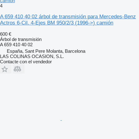
camión
4
A 659 410 40 02 árbol de transmisión para Mercedes-Benz
Actros 6-Cil. 4-Ejes BM 950/2/3 (1996->) camión
600 €
Árbol de transmisión
A 659 410 40 02
España, Sant Pere Molanta, Barcelona
LAS COLINAS OCASION, S.L.
Contacte con el vendedor