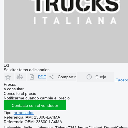
1/1
Solicitar fotos adicionales
PDF
Compartir
Queja
Faceb
Precio:
a consultar
Consulte el precio
Notificarme cuando cambie el precio
Contacte con el vendedor
Tipo:
arrancador
Referencia IAM:
23300-LA4MA
Referencia OEM:
23300-LA4MA
Ubicación:
Italia
Vicenza, Thiene
7261 km to "United States/Colum