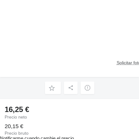
Solicitar fo
16,25 €
Precio neto
20,15 €
Precio bruto
Notificarme cuando cambie el precio