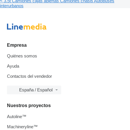
< 3.5t
Camiones cajas abiertas
Camiones chasis
Autobuses
interurbanos
Empresa
Quiénes somos
Ayuda
Contactos del vendedor
España / Español
Nuestros proyectos
Autoline™
Machineryline™