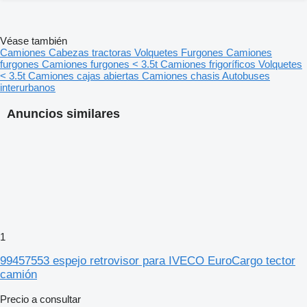
Véase también
Camiones
Cabezas tractoras
Volquetes
Furgones
Camiones
furgones
Camiones furgones < 3.5t
Camiones frigoríficos
Volquetes
< 3.5t
Camiones cajas abiertas
Camiones chasis
Autobuses
interurbanos
Anuncios similares
1
99457553 espejo retrovisor para IVECO EuroCargo tector
camión
Precio a consultar