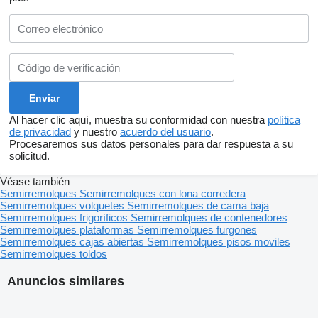
Al hacer clic aquí, muestra su conformidad con nuestra
política
de privacidad
y nuestro
acuerdo del usuario
.
Procesaremos sus datos personales para dar respuesta a su
solicitud.
Véase también
Semirremolques
Semirremolques con lona corredera
Semirremolques volquetes
Semirremolques de cama baja
Semirremolques frigoríficos
Semirremolques de contenedores
Semirremolques plataformas
Semirremolques furgones
Semirremolques cajas abiertas
Semirremolques pisos moviles
Semirremolques toldos
Anuncios similares