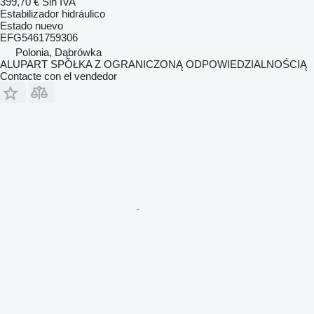
399,70 €
Sin IVA
Estabilizador hidráulico
Estado
nuevo
EFG5461759306
Polonia, Dąbrówka
ALUPART SPÓŁKA Z OGRANICZONĄ ODPOWIEDZIALNOŚCIĄ
Contacte con el vendedor