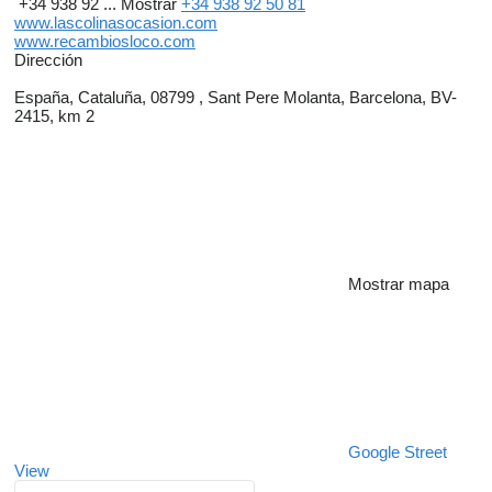
+34 938 92 ...
Mostrar
+34 938 92 50 81
www.lascolinasocasion.com
www.recambiosloco.com
Dirección
España, Cataluña, 08799 , Sant Pere Molanta, Barcelona, BV-
2415, km 2
Mostrar mapa
Google Street
View