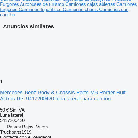
Furgones
Autobuses de turismo
Camiones cajas abiertas
Camiones
furgones
Camiones frigoríficos
Camiones chasis
Camiones con
gancho
Anuncios similares
1
Mercedes-Benz Body & Chassis Parts MB Portier Ruit
Actros Re. 9417200420 luna lateral para camión
50 €
Sin IVA
Luna lateral
9417200420
Países Bajos, Vuren
Truckparts1919
Contacte con el vendedor