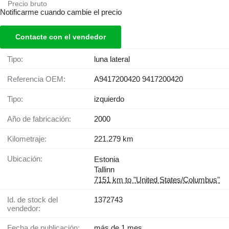
Precio bruto
Notificarme cuando cambie el precio
Contacte con el vendedor
Tipo:
luna lateral
Referencia OEM:
A9417200420 9417200420
Tipo:
izquierdo
Año de fabricación:
2000
Kilometraje:
221.279 km
Ubicación:
Estonia
Tallinn
7151 km to "United States/Columbus"
Id. de stock del
1372743
vendedor:
Fecha de publicación:
más de 1 mes