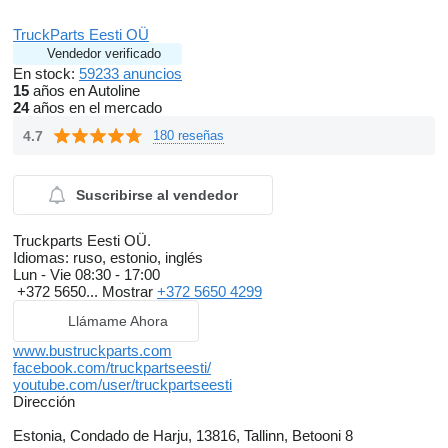
TruckParts Eesti OÜ
Vendedor verificado
En stock:
59233 anuncios
15
años en Autoline
24
años en el mercado
4.7
180 reseñas
Suscribirse al vendedor
Truckparts Eesti OÜ.
Idiomas:
ruso, estonio, inglés
Lun - Vie
08:30 - 17:00
+372 5650...
Mostrar
+372 5650 4299
Llámame Ahora
www.bustruckparts.com
facebook.com/truckpartseesti/
youtube.com/user/truckpartseesti
Dirección
Estonia, Condado de Harju, 13816, Tallinn, Betooni 8