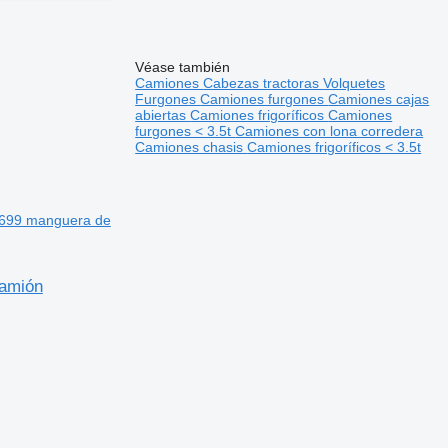
Véase también
Camiones
Cabezas tractoras
Volquetes
Furgones
Camiones furgones
Camiones cajas
abiertas
Camiones frigoríficos
Camiones
furgones < 3.5t
Camiones con lona corredera
Camiones chasis
Camiones frigoríficos < 3.5t
8699 manguera de
camión