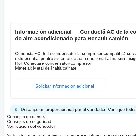
Información adicional — Conductă AC de la 
de aire acondicionado para Renault camión
Conducta AC de la condensator la compresor compatibilă cu v
este esențial pentru sistemul de aer condiționat al mașinii, asig
Rol: Conectare condensator-compresor
Material: Metal de înaltă calitate
Solicitar información adicional
Descripción proporcionada por el vendedor. Verifique todos
Consejos de compra
Consejos de seguridad
Verificación del vendedor
Si decide comprar maquinaria a un precio inferior, póngase en con