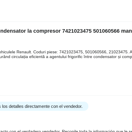
condensator la compresor 7421023475 501060566 ma
ehiculele Renault. Coduri piese: 7421023475, 501060566, 21023475. 
urând circulația eficientă a agentului frigorific între condensator și com
 los detalles directamente con el vendedor.
tacto con el verdadero vendedor. Recopile toda la información que le s