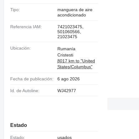
Tipo:
manguera de aire
acondicionado
Referencia IAM:
7421023475,
501060566,
21023475
Ubicación:
Rumanía
Cristesti
8017 km to "United
States/Columbus"
Fecha de publicación:
6 ago 2026
Id. de Autoline:
WJ42977
Estado
Estado:
usados