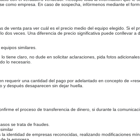
arse como empresa. En caso de sospecha, infórmenos mediante el form
de venta para ver cuál es el precio medio del equipo elegido. Si el pr
o dos veces. Una diferencia de precio significativa puede conllevar a 
equipos similares.
tiene claro, no dude en solicitar aclaraciones, pida fotos adicional
do lo necesario.
en requerir una cantidad del pago por adelantado en concepto de «res
o y después desaparecen sin dejar huella.
firme el proceso de transferencia de dinero, si durante la comunicaci
casos se trata de fraudes.
similar
s la identidad de empresas reconocidas, realizando modificaciones mí
 de la empresa.