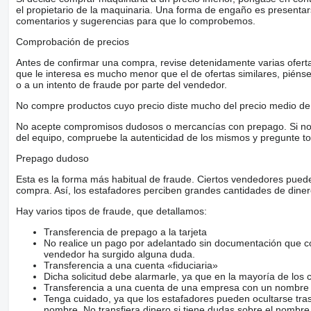
el propietario de la maquinaria. Una forma de engaño es present
comentarios y sugerencias para que lo comprobemos.
Comprobación de precios
Antes de confirmar una compra, revise detenidamente varias ofertas 
que le interesa es mucho menor que el de ofertas similares, piénsel
o a un intento de fraude por parte del vendedor.
No compre productos cuyo precio diste mucho del precio medio de 
No acepte compromisos dudosos o mercancías con prepago. Si no lo 
del equipo, compruebe la autenticidad de los mismos y pregunte to
Prepago dudoso
Esta es la forma más habitual de fraude. Ciertos vendedores pued
compra. Así, los estafadores perciben grandes cantidades de diner
Hay varios tipos de fraude, que detallamos:
Transferencia de prepago a la tarjeta
No realice un pago por adelantado sin documentación que con
vendedor ha surgido alguna duda.
Transferencia a una cuenta «fiduciaria»
Dicha solicitud debe alarmarle, ya que en la mayoría de los 
Transferencia a una cuenta de una empresa con un nombre 
Tenga cuidado, ya que los estafadores pueden ocultarse tra
nombre. No transfiera dinero si tiene dudas sobre el nombre