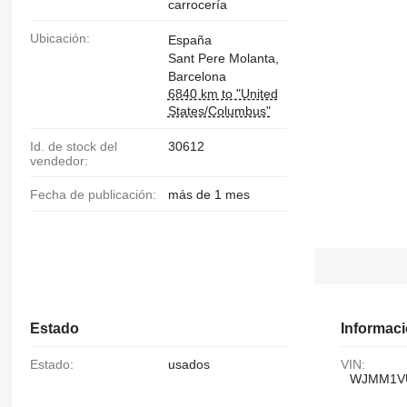
carrocería
Ubicación:
España
Sant Pere Molanta,
Barcelona
6840 km to "United
States/Columbus"
Id. de stock del
30612
vendedor:
Fecha de publicación:
más de 1 mes
Estado
Informaci
Estado:
usados
VIN:
WJMM1V