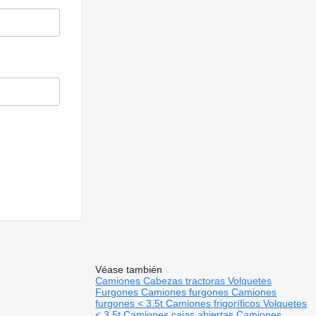
Véase también
Camiones
Cabezas tractoras
Volquetes
Furgones
Camiones furgones
Camiones
furgones < 3.5t
Camiones frigoríficos
Volquetes
< 3.5t
Camiones cajas abiertas
Camiones