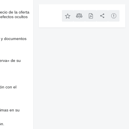
ecio de la oferta
defectos ocultos
es y documentos
erva» de su
ón con el
nimas en su
ón.