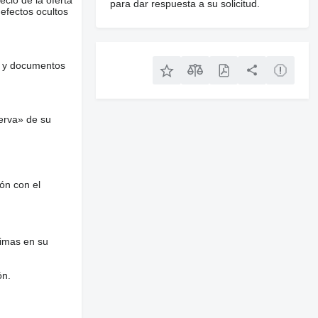
para dar respuesta a su solicitud.
defectos ocultos
es y documentos
erva» de su
ón con el
nimas en su
ón.