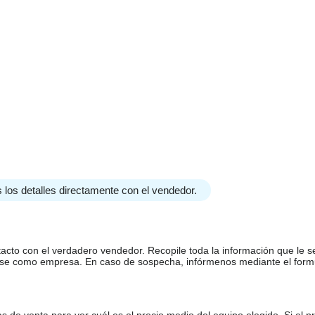
 los detalles directamente con el vendedor.
tacto con el verdadero vendedor. Recopile toda la información que le s
arse como empresa. En caso de sospecha, infórmenos mediante el form
de venta para ver cuál es el precio medio del equipo elegido. Si el pr