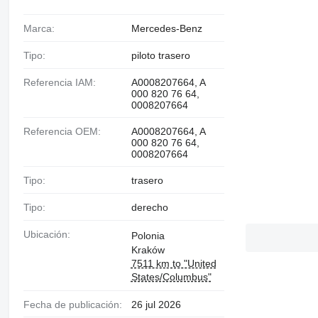
Marca:
Mercedes-Benz
Tipo:
piloto trasero
Referencia IAM:
A0008207664, A
000 820 76 64,
0008207664
Referencia OEM:
A0008207664, A
000 820 76 64,
0008207664
Tipo:
trasero
Tipo:
derecho
Ubicación:
Polonia
Kraków
7511 km to "United
States/Columbus"
Fecha de publicación:
26 jul 2026