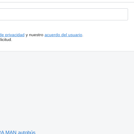
 de privacidad
y nuestro
acuerdo del usuario
.
icitud.
RA MAN autobús