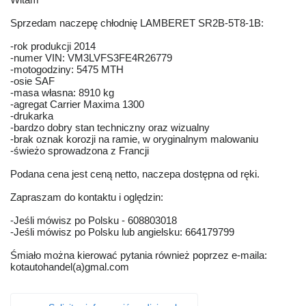
Sprzedam naczepę chłodnię LAMBERET SR2B-5T8-1B:
-rok produkcji 2014
-numer VIN: VM3LVFS3FE4R26779
-motogodziny: 5475 MTH
-osie SAF
-masa własna: 8910 kg
-agregat Carrier Maxima 1300
-drukarka
-bardzo dobry stan techniczny oraz wizualny
-brak oznak korozji na ramie, w oryginalnym malowaniu
-świeżo sprowadzona z Francji
Podana cena jest ceną netto, naczepa dostępna od ręki.
Zapraszam do kontaktu i oględzin:
-Jeśli mówisz po Polsku - 608803018
-Jeśli mówisz po Polsku lub angielsku: 664179799
Śmiało można kierować pytania również poprzez e-maila:
kotautohandel(a)gmal.com