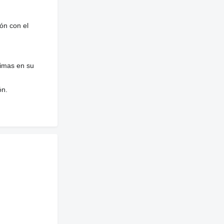
ón con el
nimas en su
ón.