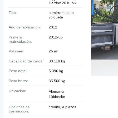
Hardox 26 Kubik
Tipo:
semirremolque
volquete
Año de fabricación:
2012
Primera
2012-05
matriculación:
Volumen:
26 m³
Capacidad de carga:
30.110 kg
Peso neto:
5.390 kg
Peso bruto:
35.500 kg
Ubicación:
Alemania
Lübbecke
Opciones de
crédito, a plazos
transacción: