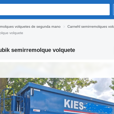
emolques volquetes de segunda mano
Carnehl semirremolques vo
olque volquete
ubik semirremolque volquete