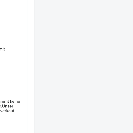
mit
nimmt keine
r.Unser
nverkauf