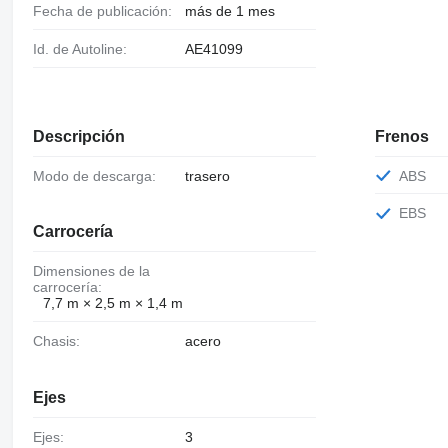
Fecha de publicación:
más de 1 mes
Id. de Autoline:
AE41099
Descripción
Frenos
Modo de descarga:
trasero
ABS
EBS
Carrocería
Dimensiones de la
carrocería:
7,7 m × 2,5 m × 1,4 m
Chasis:
acero
Ejes
Ejes:
3