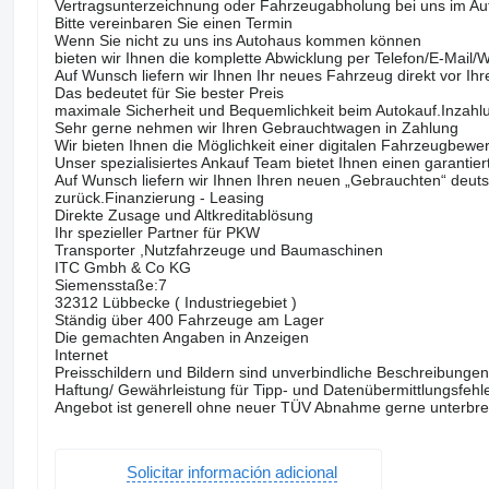
Vertragsunterzeichnung oder Fahrzeugabholung bei uns im A
Bitte vereinbaren Sie einen Termin
Wenn Sie nicht zu uns ins Autohaus kommen können
bieten wir Ihnen die komplette Abwicklung per Telefon/E-Mail
Auf Wunsch liefern wir Ihnen Ihr neues Fahrzeug direkt vor Ihr
Das bedeutet für Sie bester Preis
maximale Sicherheit und Bequemlichkeit beim Autokauf.Inza
Sehr gerne nehmen wir Ihren Gebrauchtwagen in Zahlung
Wir bieten Ihnen die Möglichkeit einer digitalen Fahrzeugbe
Unser spezialisiertes Ankauf Team bietet Ihnen einen garantie
Auf Wunsch liefern wir Ihnen Ihren neuen „Gebrauchten“ deut
zurück.Finanzierung - Leasing
Direkte Zusage und Altkreditablösung
Ihr spezieller Partner für PKW
Transporter ,Nutzfahrzeuge und Baumaschinen
ITC Gmbh & Co KG
Siemensstaße:7
32312 Lübbecke ( Industriegebiet )
Ständig über 400 Fahrzeuge am Lager
Die gemachten Angaben in Anzeigen
Internet
Preisschildern und Bildern sind unverbindliche Beschreibunge
Haftung/ Gewährleistung für Tipp- und Datenübermittlungsfehle
Angebot ist generell ohne neuer TÜV Abnahme gerne unterbreit
Solicitar información adicional