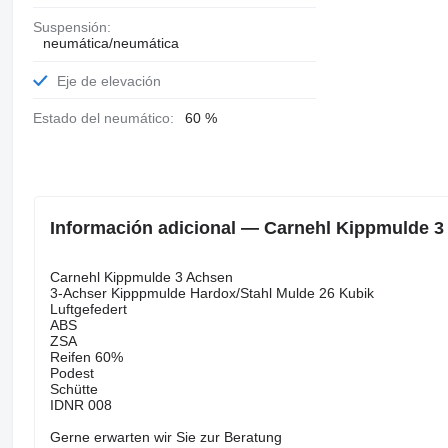
Suspensión:
neumática/neumática
Eje de elevación
Estado del neumático:
60 %
Información adicional — Carnehl Kippmulde 3
Carnehl Kippmulde 3 Achsen
3-Achser Kipppmulde Hardox/Stahl Mulde 26 Kubik
Luftgefedert
ABS
ZSA
Reifen 60%
Podest
Schütte
IDNR 008
Gerne erwarten wir Sie zur Beratung