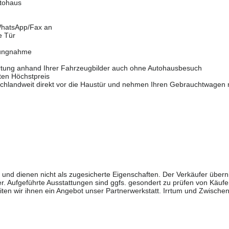
utohaus
/WhatsApp/Fax an
e Tür
hlungnahme
wertung anhand Ihrer Fahrzeugbilder auch ohne Autohausbesuch
rten Höchstpreis
schlandweit direkt vor die Haustür und nehmen Ihren Gebrauchtwagen 
n und dienen nicht als zugesicherte Eigenschaften. Der Verkäufer über
r. Aufgeführte Ausstattungen sind ggfs. gesondert zu prüfen von Käufe
en wir ihnen ein Angebot unser Partnerwerkstatt. Irrtum und Zwische