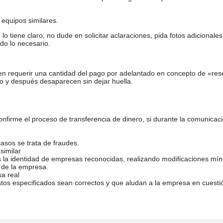
equipos similares.
tiene claro, no dude en solicitar aclaraciones, pida fotos adicional
do lo necesario.
en requerir una cantidad del pago por adelantado en concepto de «res
o y después desaparecen sin dejar huella.
firme el proceso de transferencia de dinero, si durante la comunicaci
casos se trata de fraudes.
similar
s la identidad de empresas reconocidas, realizando modificaciones mí
 de la empresa.
sa real
atos especificados sean correctos y que aludan a la empresa en cuesti