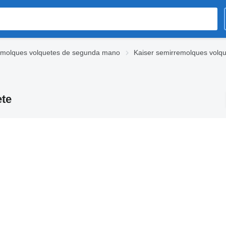
emolques volquetes de segunda mano
Kaiser semirremolques volq
ete