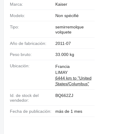
Marca:
Kaiser
Modelo:
Non spécifié
Tipo:
semirremolque
volquete
Año de fabricación:
2011-07
Peso bruto:
33.000 kg
Ubicación:
Francia
LIMAY
6444 km to "United
States/Columbus"
Id. de stock del
BQ662ZJ
vendedor:
Fecha de publicación:
más de 1 mes