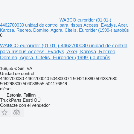
WABCO eurorider (01.01-)
4462700030 unidad de control para Irisbus Access, Evadys, Axer,
Karosa, Recreo, Domino, Agora, Citelis, Eurorider (1999-) autobús
6
WABCO eurorider (01.01-) 4462700030 unidad de control
para Irisbus Access, Evadys, Axer, Karosa, Recreo,
Domino, Agora, Citelis, Eurorider (1999-) autobús
168,55 €
Sin IVA
Unidad de control
4462700030 4462700040 504300074 504216880 504237680
504298300 504086555 504176649
diésel
Estonia, Tallinn
TruckParts Eesti OÜ
Contacte con el vendedor