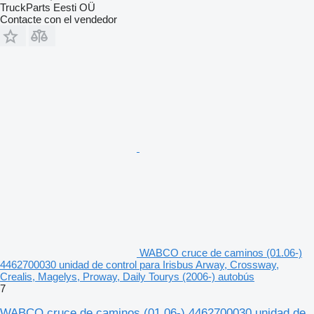
TruckParts Eesti OÜ
Contacte con el vendedor
WABCO cruce de caminos (01.06-)
4462700030 unidad de control para Irisbus Arway, Crossway,
Crealis, Magelys, Proway, Daily Tourys (2006-) autobús
7
WABCO cruce de caminos (01.06-) 4462700030 unidad de