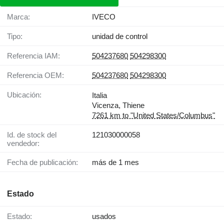
Marca:
IVECO
Tipo:
unidad de control
Referencia IAM:
504237680
504298300
Referencia OEM:
504237680
504298300
Ubicación:
Italia
Vicenza, Thiene
7261 km to "United States/Columbus"
Id. de stock del
121030000058
vendedor:
Fecha de publicación:
más de 1 mes
Estado
Estado:
usados