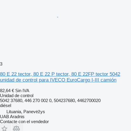
3
80 E 22 tector, 80 E 22 P tector, 80 E 22FP tector 5042
unidad de control para IVECO EuroCargo I-III camión
82,64 €
Sin IVA
Unidad de control
5042 37680, 446 270 002 0, 504237680, 4462700020
diésel
Lituania, Panevėžys
UAB Aradnis
Contacte con el vendedor