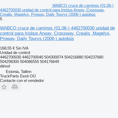
WABCO cruce de caminos (01.06-)
4462700030 unidad de control para Irisbus Arway, Crossway,
Crealis, Magelys, Proway, Daily Tourys (2006-) autobús
5
WABCO cruce de caminos (01.06-) 4462700030 unidad de
control para Irisbus Arway, Crossway, Crealis, Magelys,
Proway, Daily Tourys (2006-) autobús
168,55 €
Sin IVA
Unidad de control
4462700030 4462700040 504300074 504216880 504237680
504298300 504086555 504176649
diésel
Estonia, Tallinn
TruckParts Eesti OÜ
Contacte con el vendedor