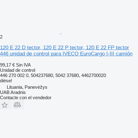
2
120 E 22 D tector, 120 E 22 P tector, 120 E 22 FP tector
446 unidad de control para IVECO EuroCargo I-III camión
99,17 €
Sin IVA
Unidad de control
446 270 002 0, 504237680, 5042 37680, 4462700020
diésel
Lituania, Panevėžys
UAB Aradnis
Contacte con el vendedor