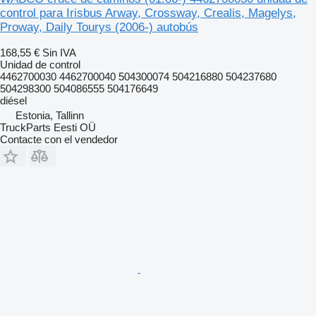
control para Irisbus Arway, Crossway, Crealis, Magelys,
Proway, Daily Tourys (2006-) autobús
168,55 €
Sin IVA
Unidad de control
4462700030 4462700040 504300074 504216880 504237680
504298300 504086555 504176649
diésel
Estonia, Tallinn
TruckParts Eesti OÜ
Contacte con el vendedor