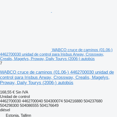
WABCO cruce de caminos (01.06-)
4462700030 unidad de control para Irisbus Arway, Crossway,
Crealis, Magelys, Proway, Daily Tourys (2006-) autobús
7
WABCO cruce de caminos (01.06-) 4462700030 unidad de
control para Irisbus Arway, Crossway, Crealis, Magelys,
Proway, Daily Tourys (2006-) autobús
168,55 €
Sin IVA
Unidad de control
4462700030 4462700040 504300074 504216880 504237680
504298300 504086555 504176649
diésel
Estonia, Tallinn