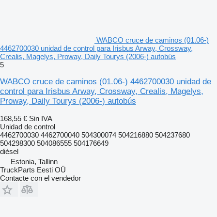
WABCO cruce de caminos (01.06-)
4462700030 unidad de control para Irisbus Arway, Crossway,
Crealis, Magelys, Proway, Daily Tourys (2006-) autobús
5
WABCO cruce de caminos (01.06-) 4462700030 unidad de
control para Irisbus Arway, Crossway, Crealis, Magelys,
Proway, Daily Tourys (2006-) autobús
168,55 €
Sin IVA
Unidad de control
4462700030 4462700040 504300074 504216880 504237680
504298300 504086555 504176649
diésel
Estonia, Tallinn
TruckParts Eesti OÜ
Contacte con el vendedor