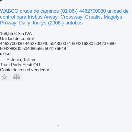
5
WABCO cruce de caminos (01.06-) 4462700030 unidad de
control para Irisbus Arway, Crossway, Crealis, Magelys,
Proway, Daily Tourys (2006-) autobús
168,55 €
Sin IVA
Unidad de control
4462700030 4462700040 504300074 504216880 504237680
504298300 504086555 504176649
diésel
Estonia, Tallinn
TruckParts Eesti OÜ
Contacte con el vendedor