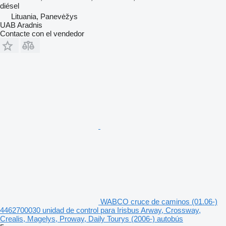
diésel
Lituania, Panevėžys
UAB Aradnis
Contacte con el vendedor
WABCO cruce de caminos (01.06-)
4462700030 unidad de control para Irisbus Arway, Crossway,
Crealis, Magelys, Proway, Daily Tourys (2006-) autobús