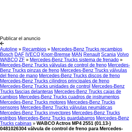
Publicar el anuncio
Autoline
»
Recambios
»
Mercedes-Benz Trucks recambios
Bosch
DAF
IVECO
Knorr-Bremse
MAN
Renault
Scania
Volvo
WABCO
ZF
»
Mercedes-Benz Trucks sistema de frenado
»
Mercedes-Benz Trucks válvulas de control de freno
Mercedes-
Benz Trucks pinzas de freno
Mercedes-Benz Trucks válvulas
del freno de mano
Mercedes-Benz Trucks discos de freno
Mercedes-Benz Trucks cilindros principales de freno
Mercedes-Benz Trucks unidades de control
Mercedes-Benz
Trucks fascias delanteras
Mercedes-Benz Trucks cajas de
cambios
Mercedes-Benz Trucks cuadros de instrumentos
Mercedes-Benz Trucks motores
Mercedes-Benz Trucks
sensores
Mercedes-Benz Trucks válvulas neumáticas
Mercedes-Benz Trucks inyectores
Mercedes-Benz Trucks
estribos
Mercedes-Benz Trucks guardabarros
Mercedes-Benz
Trucks cabinas
»
WABCO Actros MP4 2551 (01.13-)
0481026304 válvula de control de freno para Mercedes-