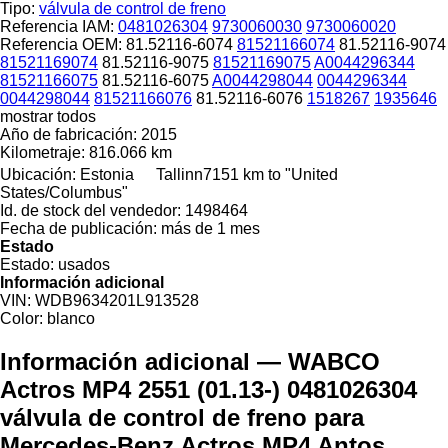
Tipo:
válvula de control de freno
Referencia IAM:
0481026304
9730060030
9730060020
Referencia OEM:
81.52116-6074
81521166074
81.52116-9074
81521169074
81.52116-9075
81521169075
A0044296344
81521166075
81.52116-6075
A0044298044
0044296344
0044298044
81521166076
81.52116-6076
1518267
1935646
mostrar todos
Año de fabricación:
2015
Kilometraje:
816.066 km
Ubicación:
Estonia
Tallinn
7151 km to "United
States/Columbus"
Id. de stock del vendedor:
1498464
Fecha de publicación:
más de 1 mes
Estado
Estado:
usados
Información adicional
VIN:
WDB9634201L913528
Color:
blanco
Información adicional — WABCO
Actros MP4 2551 (01.13-) 0481026304
válvula de control de freno para
Mercedes-Benz Actros MP4 Antos