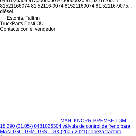
0481026304 9730060030 9730060020 81.52116-6074
81521166074 81.52116-9074 81521169074 81.52116-9075...
diésel
Estonia, Tallinn
TruckParts Eesti OÜ
Contacte con el vendedor
MAN, KNORR-BREMSE TGM
18.290 (01.05-) 0481026304 válvula de control de freno para
MAN TGL, TGM, TGS, TGX (2005-2021) cabeza tractora