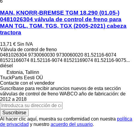
6
MAN, KNORR-BREMSE TGM 18.290 (01.05-)
0481026304 válvula de control de freno para
MAN TGL, TGM, TGS, TGX (2005-2021) cabeza
tractora
13,71 €
Sin IVA
Válvula de control de freno
0481026304 9730060030 9730060020 81.52116-6074
81521166074 81.52116-9074 81521169074 81.52116-9075...
diésel
Estonia, Tallinn
TruckParts Eesti OÜ
Contacte con el vendedor
Suscríbase para recibir anuncios nuevos de esta sección
válvulas de control de freno
WABCO
año de fabricación: de
2012 a 2018
Suscribirse
Al hacer clic aquí, muestra su conformidad con nuestra
política
de privacidad
y nuestro
acuerdo del usuario
.