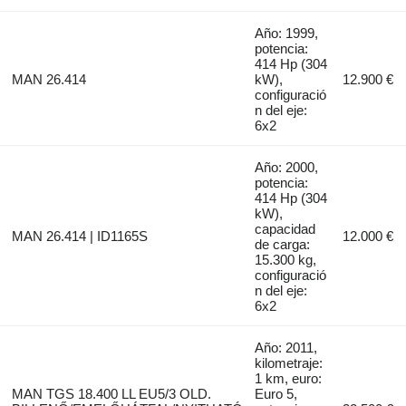
Año: 1999,
potencia:
414 Hp (304
MAN 26.414
kW),
12.900 €
configuració
n del eje:
6x2
Año: 2000,
potencia:
414 Hp (304
kW),
capacidad
MAN 26.414 | ID1165S
12.000 €
de carga:
15.300 kg,
configuració
n del eje:
6x2
Año: 2011,
kilometraje:
1 km, euro:
MAN TGS 18.400 LL EU5/3 OLD.
Euro 5,