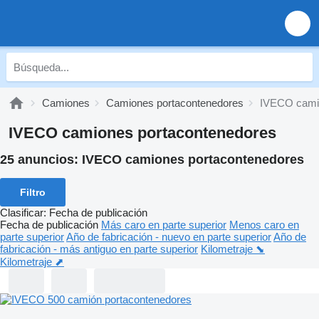
Camiones
Camiones portacontenedores
IVECO camio
IVECO camiones portacontenedores
25 anuncios:
IVECO camiones portacontenedores
Filtro
Clasificar
:
Fecha de publicación
Fecha de publicación
Más caro en parte superior
Menos caro en
parte superior
Año de fabricación - nuevo en parte superior
Año de
fabricación - más antiguo en parte superior
Kilometraje ⬊
Kilometraje ⬈