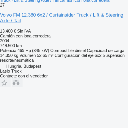
Truck / Lift & Steering Axle / Tail camión con lona corredera
27
Volvo FM 12.380 6x2 / Curtainsider Truck / Lift & Steering
Axle / Tail
13.400 €
Sin IVA
Camión con lona corredera
2004
749.500 km
Potencia
469 Hp (345 kW)
Combustible
diésel
Capacidad de carga
14.350 kg
Volumen
52,65 m³
Configuración del eje
6x2
Suspensión
resorte/neumática
Hungría, Budapest
Laslo Truck
Contacte con el vendedor