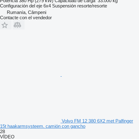
Potencia
380 Hp (279 kW)
Capacidad de carga
33.000 kg
Configuración del eje
6x4
Suspensión
resorte/resorte
Rumanía, Câmpeni
Contacte con el vendedor
Volvo FM 12 380 6X2 met Palfinger
15t haakarmsysteem. camión con gancho
28
VÍDEO