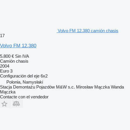
Volvo FM 12.380 camión chasis
17
Volvo FM 12.380
5.800 €
Sin IVA
Camión chasis
2004
Euro 3
Configuración del eje
6x2
Polonia, Namysłaki
Stacja Demontażu Pojazdów M&W s.c. Mirosław Mączka Wanda
Mączka
Contacte con el vendedor