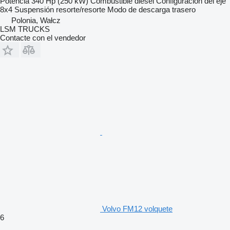
Potencia
340 Hp (250 kW)
Combustible
diésel
Configuración del eje
8x4
Suspensión
resorte/resorte
Modo de descarga
trasero
Polonia, Wałcz
LSM TRUCKS
Contacte con el vendedor
Volvo FM12 volquete
6