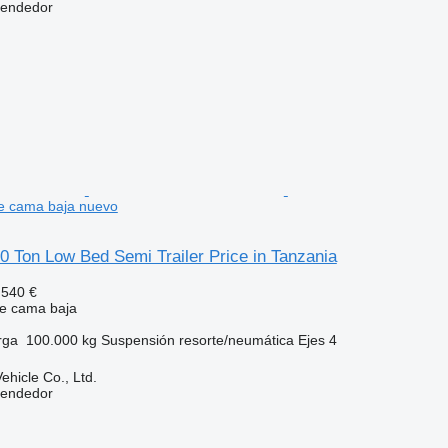
vendedor
e cama baja nuevo
00 Ton Low Bed Semi Trailer Price in Tanzania
.540 €
e cama baja
rga
100.000 kg
Suspensión
resorte/neumática
Ejes
4
hicle Co., Ltd.
vendedor