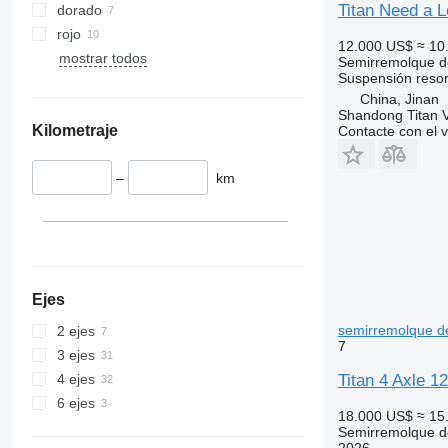
Titan Need a L
dorado
rojo
12.000 US$
≈ 10
mostrar todos
Semirremolque d
Suspensión
reso
China, Jinan
Shandong Titan Ve
Kilometraje
Contacte con el 
–
km
Ejes
semirremolque d
2 ejes
7
3 ejes
Titan 4 Axle 1
4 ejes
6 ejes
18.000 US$
≈ 15
Semirremolque d
2026