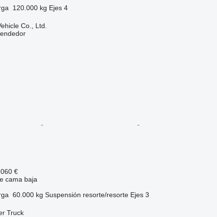
rga
120.000 kg
Ejes
4
hicle Co., Ltd.
vendedor
.060 €
e cama baja
rga
60.000 kg
Suspensión
resorte/resorte
Ejes
3
er Truck