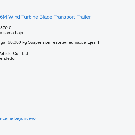
56M Wind Turbine Blade Transport Trailer
.870 €
e cama baja
rga
60.000 kg
Suspensión
resorte/neumática
Ejes
4
hicle Co., Ltd.
vendedor
e cama baja nuevo