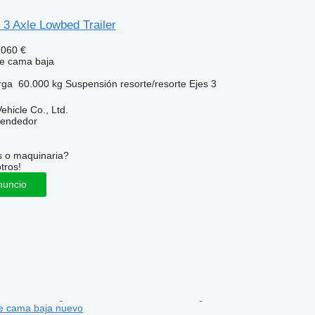
e 3 Axle Lowbed Trailer
.060 €
e cama baja
rga
60.000 kg
Suspensión
resorte/resorte
Ejes
3
hicle Co., Ltd.
vendedor
s o maquinaria?
tros!
nuncio
e cama baja nuevo