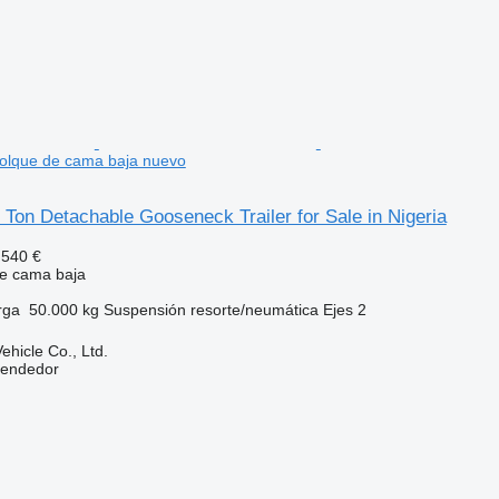
molque de cama baja nuevo
0 Ton Detachable Gooseneck Trailer for Sale in Nigeria
.540 €
e cama baja
rga
50.000 kg
Suspensión
resorte/neumática
Ejes
2
hicle Co., Ltd.
vendedor