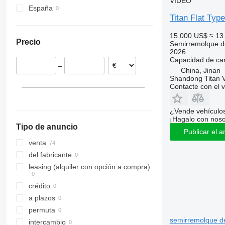
VÍDEO
España
Titan Flat Typ
15.000 US$
≈ 13
Precio
Semirremolque d
2026
Capacidad de ca
–
China, Jinan
Shandong Titan Ve
Contacte con el 
¿Vende vehículo
¡Hagalo con noso
Tipo de anuncio
Publicar el a
venta
del fabricante
leasing (alquiler con opción a compra)
crédito
a plazos
permuta
semirremolque d
intercambio