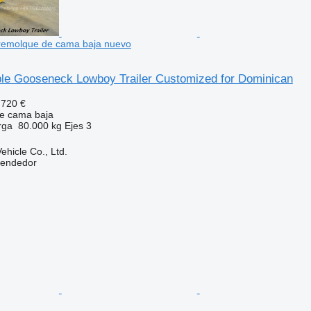
remolque de cama baja nuevo
le Gooseneck Lowboy Trailer Customized for Dominican
.720 €
e cama baja
rga
80.000 kg
Ejes
3
hicle Co., Ltd.
vendedor