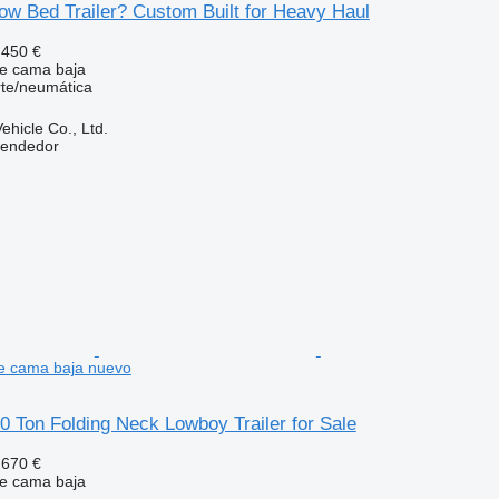
ow Bed Trailer? Custom Built for Heavy Haul
.450 €
e cama baja
rte/neumática
hicle Co., Ltd.
vendedor
e cama baja nuevo
20 Ton Folding Neck Lowboy Trailer for Sale
.670 €
e cama baja