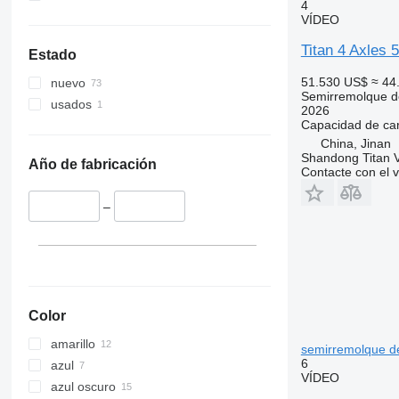
4
VÍDEO
Titan 4 Axles 
Estado
51.530 US$
≈ 44
nuevo
Semirremolque d
usados
2026
Capacidad de ca
China, Jinan
Shandong Titan Ve
Año de fabricación
Contacte con el 
–
Color
amarillo
semirremolque d
6
azul
VÍDEO
azul oscuro