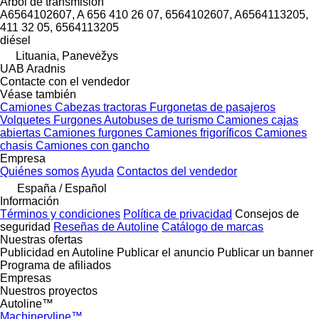
Árbol de transmisión
A6564102607, A 656 410 26 07, 6564102607, A6564113205,
411 32 05, 6564113205
diésel
Lituania, Panevėžys
UAB Aradnis
Contacte con el vendedor
Véase también
Camiones
Cabezas tractoras
Furgonetas de pasajeros
Volquetes
Furgones
Autobuses de turismo
Camiones cajas
abiertas
Camiones furgones
Camiones frigoríficos
Camiones
chasis
Camiones con gancho
Empresa
Quiénes somos
Ayuda
Contactos del vendedor
España / Español
Información
Términos y condiciones
Política de privacidad
Consejos de
seguridad
Reseñas de Autoline
Catálogo de marcas
Nuestras ofertas
Publicidad en Autoline
Publicar el anuncio
Publicar un banner
Programa de afiliados
Empresas
Nuestros proyectos
Autoline™
Machineryline™