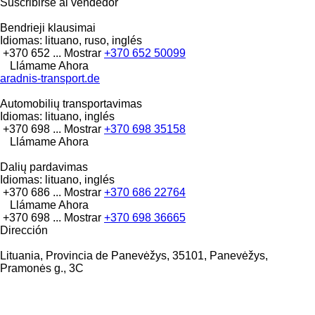
Suscribirse al vendedor
Bendrieji klausimai
Idiomas:
lituano, ruso, inglés
+370 652 ...
Mostrar
+370 652 50099
Llámame Ahora
aradnis-transport.de
Automobilių transportavimas
Idiomas:
lituano, inglés
+370 698 ...
Mostrar
+370 698 35158
Llámame Ahora
Dalių pardavimas
Idiomas:
lituano, inglés
+370 686 ...
Mostrar
+370 686 22764
Llámame Ahora
+370 698 ...
Mostrar
+370 698 36665
Dirección
Lituania, Provincia de Panevėžys, 35101, Panevėžys,
Pramonės g., 3C