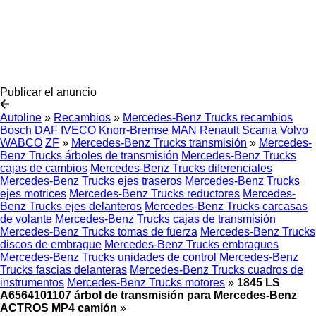
Publicar el anuncio
Autoline
»
Recambios
»
Mercedes-Benz Trucks recambios
Bosch
DAF
IVECO
Knorr-Bremse
MAN
Renault
Scania
Volvo
WABCO
ZF
»
Mercedes-Benz Trucks transmisión
»
Mercedes-
Benz Trucks árboles de transmisión
Mercedes-Benz Trucks
cajas de cambios
Mercedes-Benz Trucks diferenciales
Mercedes-Benz Trucks ejes traseros
Mercedes-Benz Trucks
ejes motrices
Mercedes-Benz Trucks reductores
Mercedes-
Benz Trucks ejes delanteros
Mercedes-Benz Trucks carcasas
de volante
Mercedes-Benz Trucks cajas de transmisión
Mercedes-Benz Trucks tomas de fuerza
Mercedes-Benz Trucks
discos de embrague
Mercedes-Benz Trucks embragues
Mercedes-Benz Trucks unidades de control
Mercedes-Benz
Trucks fascias delanteras
Mercedes-Benz Trucks cuadros de
instrumentos
Mercedes-Benz Trucks motores
»
1845 LS
A6564101107 árbol de transmisión para Mercedes-Benz
ACTROS MP4 camión
»