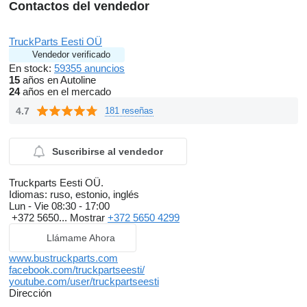
Contactos del vendedor
TruckParts Eesti OÜ
Vendedor verificado
En stock:
59355 anuncios
15
años en Autoline
24
años en el mercado
4.7
181 reseñas
Suscribirse al vendedor
Truckparts Eesti OÜ.
Idiomas:
ruso, estonio, inglés
Lun - Vie
08:30 - 17:00
+372 5650...
Mostrar
+372 5650 4299
Llámame Ahora
www.bustruckparts.com
facebook.com/truckpartseesti/
youtube.com/user/truckpartseesti
Dirección