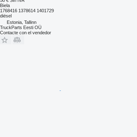
50 €
Sin IVA
Biela
1768416 1378614 1401729
diésel
Estonia, Tallinn
TruckParts Eesti OÜ
Contacte con el vendedor