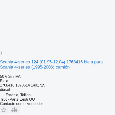
3
Scania 4-series 124 (01.95-12.04) 1768416 biela para
Scania 4-series (1995-2006) camión
50 €
Sin IVA
Biela
1768416 1378614 1401729
diésel
Estonia, Tallinn
TruckParts Eesti OÜ
Contacte con el vendedor