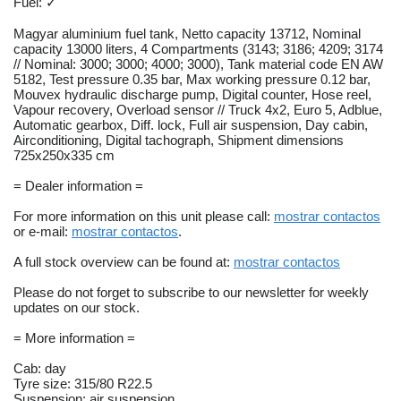
Fuel: ✓
Magyar aluminium fuel tank, Netto capacity 13712, Nominal
capacity 13000 liters, 4 Compartments (3143; 3186; 4209; 3174
// Nominal: 3000; 3000; 4000; 3000), Tank material code EN AW
5182, Test pressure 0.35 bar, Max working pressure 0.12 bar,
Mouvex hydraulic discharge pump, Digital counter, Hose reel,
Vapour recovery, Overload sensor // Truck 4x2, Euro 5, Adblue,
Automatic gearbox, Diff. lock, Full air suspension, Day cabin,
Airconditioning, Digital tachograph, Shipment dimensions
725x250x335 cm
= Dealer information =
For more information on this unit please call:
mostrar contactos
or e-mail:
mostrar contactos
.
A full stock overview can be found at:
mostrar contactos
Please do not forget to subscribe to our newsletter for weekly
updates on our stock.
= More information =
Cab: day
Tyre size: 315/80 R22.5
Suspension: air suspension