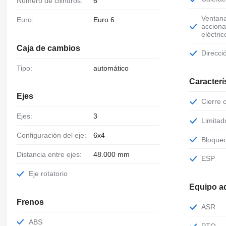
Número de cilindros:
6
Ventanas de
Euro:
Euro 6
accion
eléctric
Caja de cambios
Direcc
Tipo:
automático
Caracterí
Ejes
Cierre
Ejes:
3
Limita
Configuración del eje:
6x4
Bloque
Distancia entre ejes:
48.000 mm
ESP
Eje rotatorio
Equipo ad
Frenos
ASR
ABS
PTO