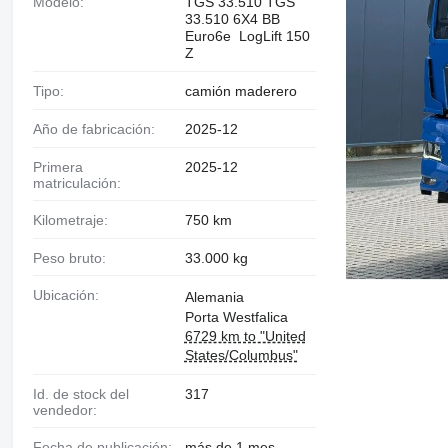
Modelo:
TGS 33.510 TGS
33.510 6X4 BB
Euro6e LogLift 150
Z
Tipo:
camión maderero
Año de fabricación:
2025-12
Primera
2025-12
matriculación:
Kilometraje:
750 km
Peso bruto:
33.000 kg
Ubicación:
Alemania
Porta Westfalica
6729 km to "United
States/Columbus"
Id. de stock del
317
vendedor:
Fecha de publicación:
más de 1 mes