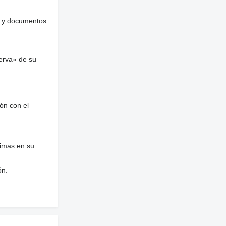
es y documentos
erva» de su
ón con el
nimas en su
ón.