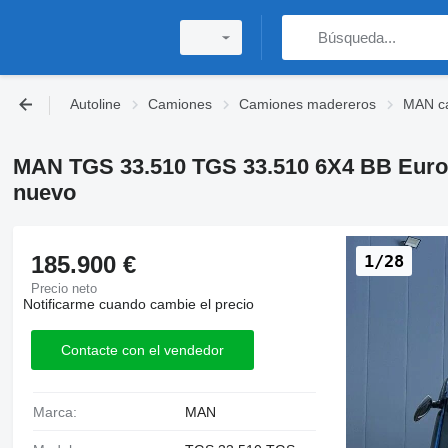
Autoline
Camiones
Camiones madereros
MAN c
MAN TGS 33.510 TGS 33.510 6X4 BB Euro
nuevo
185.900 €
1/28
Precio neto
Notificarme cuando cambie el precio
Contacte con el vendedor
Marca:
MAN