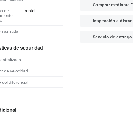
Comprar mediante "
frontal
amiento
o:
Inspección a distan
ión asistida
Servicio de entrega
sticas de seguridad
 centralizado
dor de velocidad
o del diferencial
icional