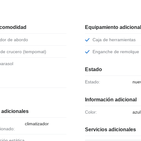
 comodidad
Equipamiento adiciona
ador de abordo
Caja de herramientas
l de crucero (tempomat)
Enganche de remolque
 parasol
Estado
Estado:
nue
Información adicional
 adicionales
Color:
azul
climatizador
ionado:
Servicios adicionales
cción estática