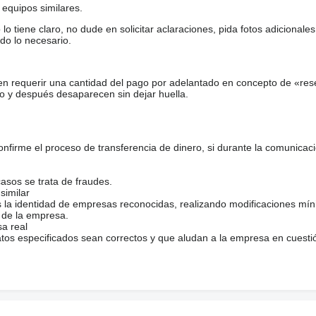
equipos similares.
tiene claro, no dude en solicitar aclaraciones, pida fotos adicional
do lo necesario.
en requerir una cantidad del pago por adelantado en concepto de «res
o y después desaparecen sin dejar huella.
firme el proceso de transferencia de dinero, si durante la comunicaci
casos se trata de fraudes.
similar
s la identidad de empresas reconocidas, realizando modificaciones mí
 de la empresa.
sa real
atos especificados sean correctos y que aludan a la empresa en cuesti