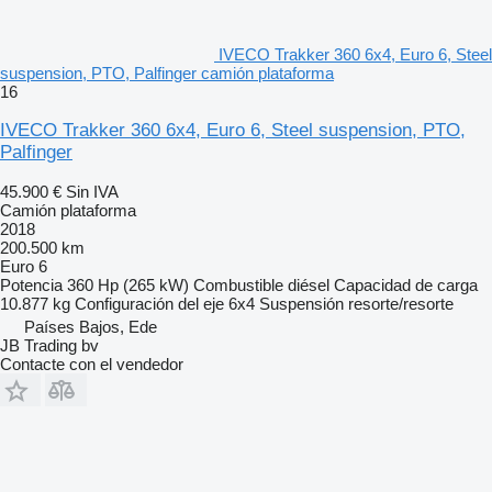
IVECO Trakker 360 6x4, Euro 6, Steel
suspension, PTO, Palfinger camión plataforma
16
IVECO Trakker 360 6x4, Euro 6, Steel suspension, PTO,
Palfinger
45.900 €
Sin IVA
Camión plataforma
2018
200.500 km
Euro 6
Potencia
360 Hp (265 kW)
Combustible
diésel
Capacidad de carga
10.877 kg
Configuración del eje
6x4
Suspensión
resorte/resorte
Países Bajos, Ede
JB Trading bv
Contacte con el vendedor