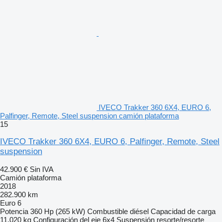
IVECO Trakker 360 6X4, EURO 6,
Palfinger, Remote, Steel suspension camión plataforma
15
IVECO Trakker 360 6X4, EURO 6, Palfinger, Remote, Steel
suspension
42.900 €
Sin IVA
Camión plataforma
2018
282.900 km
Euro 6
Potencia
360 Hp (265 kW)
Combustible
diésel
Capacidad de carga
11.020 kg
Configuración del eje
6x4
Suspensión
resorte/resorte