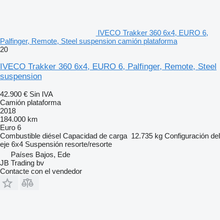
IVECO Trakker 360 6x4, EURO 6,
Palfinger, Remote, Steel suspension camión plataforma
20
IVECO Trakker 360 6x4, EURO 6, Palfinger, Remote, Steel
suspension
42.900 €
Sin IVA
Camión plataforma
2018
184.000 km
Euro 6
Combustible
diésel
Capacidad de carga
12.735 kg
Configuración del
eje
6x4
Suspensión
resorte/resorte
Países Bajos, Ede
JB Trading bv
Contacte con el vendedor