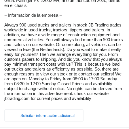
Grúa: Palfinger PK 22002 EH, año de fabricación 2020, detrás
en el chasis
= Información de la empresa =
Always 900 used trucks and trailers in stock JB Trading trades
worldwide in used trucks, tractors, tippers and trailers. In
addition, we have a wide range of construction equipment and
commercial vehicles. You will always find more than 900 trucks
and trailers on our website. Or come along; all vehicles can be
viewed in Ede (the Netherlands). Do you want to make it really
easy for yourself? Then we arrange everything for you. From
customs papers to shipping. And did you know that you always
pay minimal transport costs with us? This is because we load
our trucks and trailers as efficiently as possible. So, there are
enough reasons to view our stock or to contact our sellers! We
are open on: Monday to Friday from 08:00 to 17:00 Saturday
from 08:30 to 12:00 Sunday Closed Prices and availability
subject to change without notice. No rights can be derived from
the information in this advertisement. check our website
jbtrading.com for current prices and availability
Solicitar información adicional