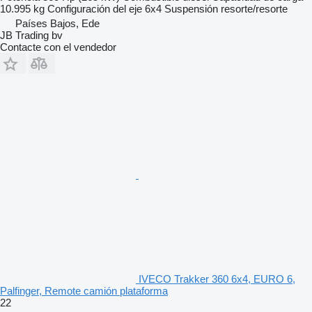
10.995 kg
Configuración del eje
6x4
Suspensión
resorte/resorte
Países Bajos, Ede
JB Trading bv
Contacte con el vendedor
IVECO Trakker 360 6x4, EURO 6,
Palfinger, Remote camión plataforma
22