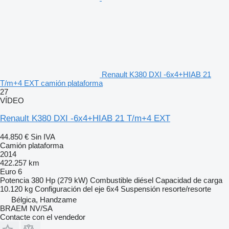
Renault K380 DXI -6x4+HIAB 21
T/m+4 EXT camión plataforma
27
VÍDEO
Renault K380 DXI -6x4+HIAB 21 T/m+4 EXT
44.850 €
Sin IVA
Camión plataforma
2014
422.257 km
Euro 6
Potencia
380 Hp (279 kW)
Combustible
diésel
Capacidad de carga
10.120 kg
Configuración del eje
6x4
Suspensión
resorte/resorte
Bélgica, Handzame
BRAEM NV/SA
Contacte con el vendedor