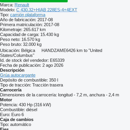
Marca:
Renault
Modelo:
C 430.32+HIAB 228ES-4+4EXT
Tipo:
camión plataforma
Año de fabricación:
2017-08
Primera matriculación:
2017-08
Kilometraje:
265.617 km
Capacidad de carga:
15.430 kg
Peso neto:
16.570 kg
Peso bruto:
32.000 kg
Ubicación:
Bélgica
HANDZAME
6426 km to "United
States/Columbus"
Id. de stock del vendedor:
E65339
Fecha de publicación:
2 ago 2026
Descripción
Grúa autocargante
Depósito de combustible:
350 l
Tipo de tracción:
Tracción trasera
Carrocería
Dimensiones de la carrocería:
longitud - 7,2 m, anchura - 2,4 m
Motor
Potencia:
430 Hp (316 kW)
Combustible:
diésel
Euro:
Euro 6
Caja de cambios
Tipo:
automático
Ejes