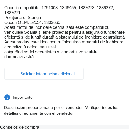
Coduri compatibile: 1751008, 1346455, 1889273, 1889272,
1889271
Poziționare: Stânga
Coduri OEM: 52994, 1303660
Acest motor de închidere centralizată este compatibil cu
vehiculele Scania și este proiectat pentru a asigura o funcționare
eficientă și de lungă durată a sistemului de închidere centralizată
Acest produs este ideal pentru înlocuirea motorului de închidere
centralizată defect sau uzat
asigurând astfel securitatea și confortul vehiculului
dumneavoastră
Solicitar información adicional
Importante
Descripción proporcionada por el vendedor. Verifique todos los
detalles directamente con el vendedor.
Consejos de compra