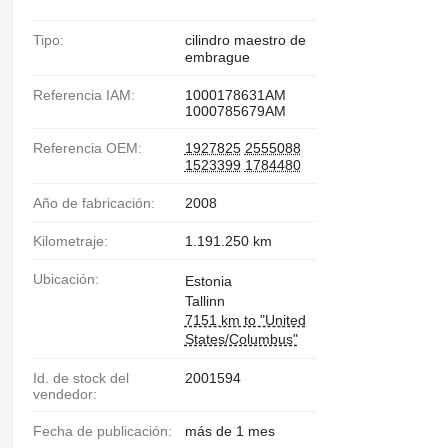
Tipo:
cilindro maestro de
embrague
Referencia IAM:
1000178631AM
1000785679AM
Referencia OEM:
1927825
2555088
1523399
1784480
Año de fabricación:
2008
Kilometraje:
1.191.250 km
Ubicación:
Estonia
Tallinn
7151 km to "United
States/Columbus"
Id. de stock del
2001594
vendedor:
Fecha de publicación:
más de 1 mes