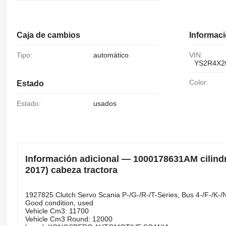
Caja de cambios
Informaci
Tipo:
automático
VIN:
YS2R4X2
Color:
Estado
Estado:
usados
Información adicional — 1000178631AM cilindr
2017) cabeza tractora
1927825 Clutch Servo Scania P-/G-/R-/T-Series, Bus 4-/F-/K-/
Good condition, used
Vehicle Cm3: 11700
Vehicle Cm3 Round: 12000