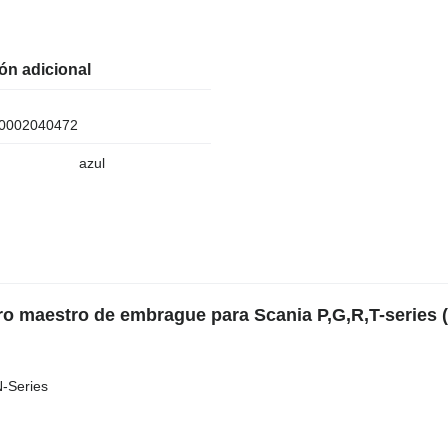
ón adicional
0002040472
azul
o maestro de embrague para Scania P,G,R,T-series 
N-Series