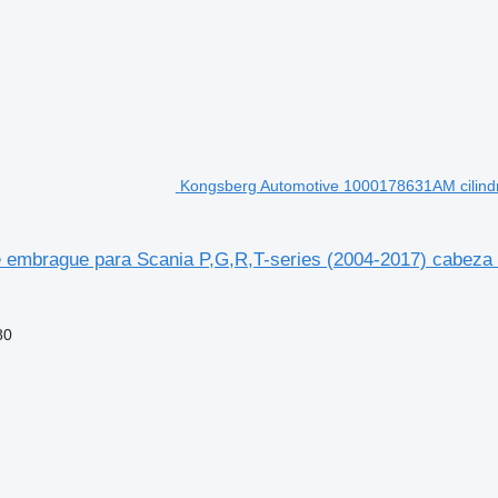
Kongsberg Automotive 1000178631AM cilind
embrague para Scania P,G,R,T-series (2004-2017) cabeza 
80