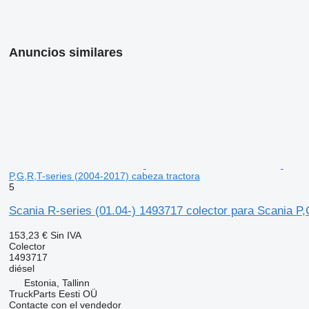
Anuncios similares
P,G,R,T-series (2004-2017) cabeza tractora
5
Scania R-series (01.04-) 1493717 colector para Scania P,
153,23 €
Sin IVA
Colector
1493717
diésel
Estonia, Tallinn
TruckParts Eesti OÜ
Contacte con el vendedor