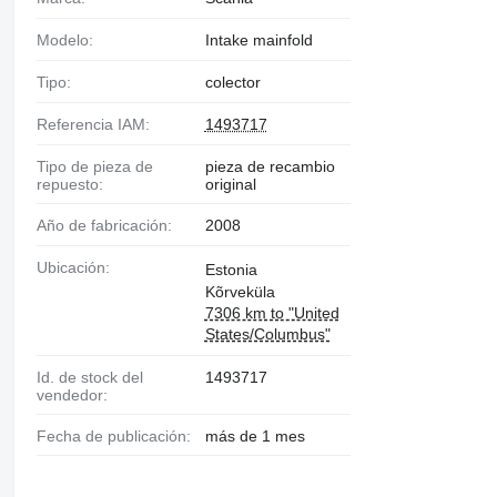
Modelo:
Intake mainfold
Tipo:
colector
Referencia IAM:
1493717
Tipo de pieza de
pieza de recambio
repuesto:
original
Año de fabricación:
2008
Ubicación:
Estonia
Kõrveküla
7306 km to "United
States/Columbus"
Id. de stock del
1493717
vendedor:
Fecha de publicación:
más de 1 mes