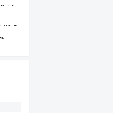
ón con el
nimas en su
ón.