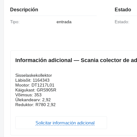
Descripción
Estado
Tipo:
entrada
Estado:
Información adicional — Scania colector de a
Sisselaskekollektor
Läbisõit: 1164343
Mootor: DT1217L01
Käigukast: GRS905R
Võimsus: 353
Ülekandearv: 2,92
Reduktor: R780 2,92
Solicitar información adicional