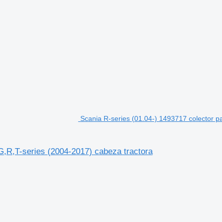
Scania R-series (01.04-) 1493717 colector p
G,R,T-series (2004-2017) cabeza tractora