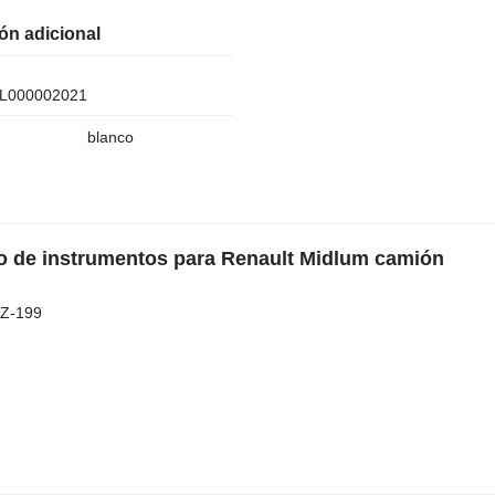
ón adicional
L000002021
blanco
o de instrumentos para Renault Midlum camión
AZ-199