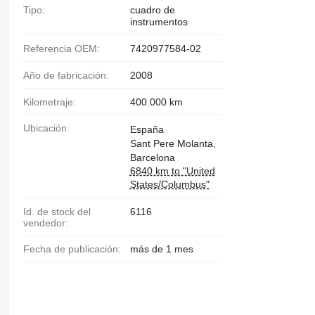
Tipo:
cuadro de
instrumentos
Referencia OEM:
7420977584-02
Año de fabricación:
2008
Kilometraje:
400.000 km
Ubicación:
España
Sant Pere Molanta,
Barcelona
6840 km to "United
States/Columbus"
Id. de stock del
6116
vendedor:
Fecha de publicación:
más de 1 mes