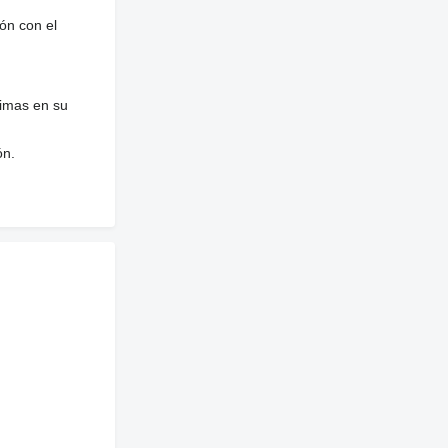
ón con el
nimas en su
ón.