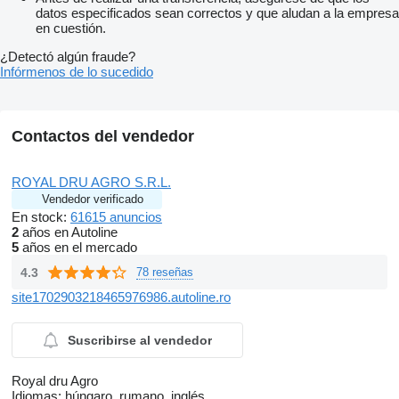
datos especificados sean correctos y que aludan a la empresa
en cuestión.
¿Detectó algún fraude?
Infórmenos de lo sucedido
Contactos del vendedor
ROYAL DRU AGRO S.R.L.
Vendedor verificado
En stock:
61615 anuncios
2
años en Autoline
5
años en el mercado
4.3
78 reseñas
site1702903218465976986.autoline.ro
Suscribirse al vendedor
Royal dru Agro
Idiomas:
húngaro, rumano, inglés