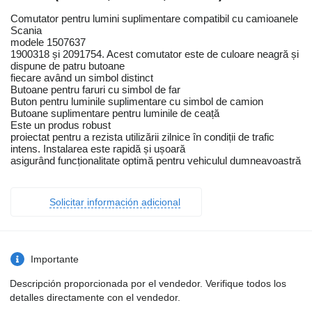
Comutator pentru lumini suplimentare compatibil cu camioanele
Scania
modele 1507637
1900318 și 2091754. Acest comutator este de culoare neagră și
dispune de patru butoane
fiecare având un simbol distinct
Butoane pentru faruri cu simbol de far
Buton pentru luminile suplimentare cu simbol de camion
Butoane suplimentare pentru luminile de ceață
Este un produs robust
proiectat pentru a rezista utilizării zilnice în condiții de trafic
intens. Instalarea este rapidă și ușoară
asigurând funcționalitate optimă pentru vehiculul dumneavoastră
Solicitar información adicional
Importante
Descripción proporcionada por el vendedor. Verifique todos los
detalles directamente con el vendedor.