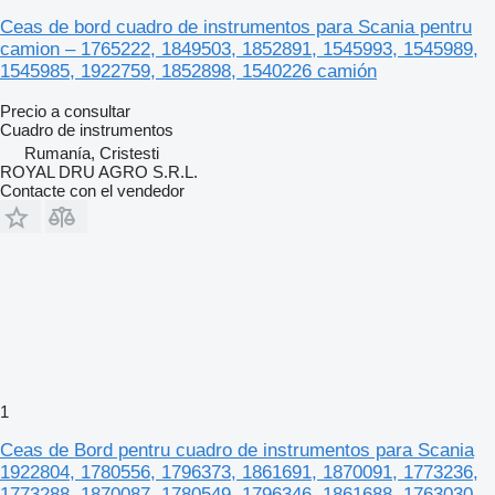
Ceas de bord cuadro de instrumentos para Scania pentru
camion – 1765222, 1849503, 1852891, 1545993, 1545989,
1545985, 1922759, 1852898, 1540226 camión
Precio a consultar
Cuadro de instrumentos
Rumanía, Cristesti
ROYAL DRU AGRO S.R.L.
Contacte con el vendedor
1
Ceas de Bord pentru cuadro de instrumentos para Scania
1922804, 1780556, 1796373, 1861691, 1870091, 1773236,
1773288, 1870087, 1780549, 1796346, 1861688, 1763030