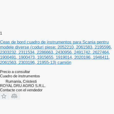
1
Ceas de bord cuadro de instrumentos para Scania pentru
modele diverse (coduri piese: 2052210, 2061583, 2195596,
2303232, 2311534, 2286663, 2430956, 2491742, 2627464,
1900491, 1900473, 1915655, 1919014, 2020196, 1946411,
2061563, 2303196, 21955-13) camión
Precio a consultar
Cuadro de instrumentos
Rumanía, Cristesti
ROYAL DRU AGRO S.R.L.
Contacte con el vendedor