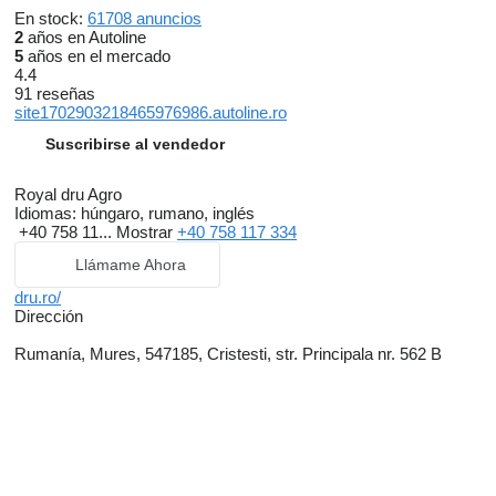
En stock:
61708 anuncios
2
años en Autoline
5
años en el mercado
4.4
91 reseñas
site1702903218465976986.autoline.ro
Suscribirse al vendedor
Royal dru Agro
Idiomas:
húngaro, rumano, inglés
+40 758 11...
Mostrar
+40 758 117 334
Llámame Ahora
dru.ro/
Dirección
Rumanía, Mures, 547185, Cristesti, str. Principala nr. 562 B