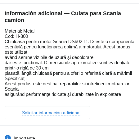
Información adicional — Culata para Scania
camión
Material: Metal
Cod: H-300
Chiuloasa pentru motor Scania DS902 11.13 este o componentă
esențială pentru funcționarea optimă a motorului. Acest produs
este utilizat
având semne vizibile de uzură și decolorare
dar este funcțional. Dimensiunile aproximative sunt evidențiate
printr-o riglă de 30 cm
plasată lângă chiuloasă pentru a oferi o referință clară a mărimii
Specificații
Acest produs este destinat reparațiilor și întreținerii motoarelor
Scania
asigurând performanțe ridicate și durabilitate în exploatare
Solicitar información adicional
Importante