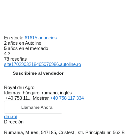
En stock:
61615 anuncios
2
años en Autoline
5
años en el mercado
4.3
78 reseñas
site1702903218465976986.autoline.ro
Suscribirse al vendedor
Royal dru Agro
Idiomas:
húngaro, rumano, inglés
+40 758 11...
Mostrar
+40 758 117 334
Llámame Ahora
dru.ro/
Dirección
Rumanía, Mures, 547185, Cristesti, str. Principala nr. 562 B