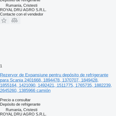
Rumanía, Cristesti
ROYAL DRU AGRO S.R.L.
Contacte con el vendedor
1
Rezervor de Expansiune pentru depósito de refrigerante
para Scania 2401668, 1894478, 1370707, 1849428,
1855164, 1421090, 1492421, 1511775, 1765735, 1882239,
2645260, 1385966 camión
Precio a consultar
Depósito de refrigerante
Rumanía, Cristesti
ROYAL DRU AGRO S.R.L.