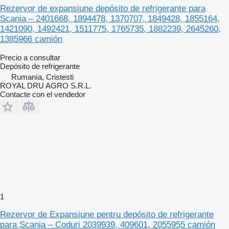
Rezervor de expansiune depósito de refrigerante para
Scania – 2401668, 1894478, 1370707, 1849428, 1855164,
1421090, 1492421, 1511775, 1765735, 1882239, 2645260,
1385966 camión
Precio a consultar
Depósito de refrigerante
Rumanía, Cristesti
ROYAL DRU AGRO S.R.L.
Contacte con el vendedor
1
Rezervor de Expansiune pentru depósito de refrigerante
para Scania – Coduri 2039939, 409601, 2055955 camión