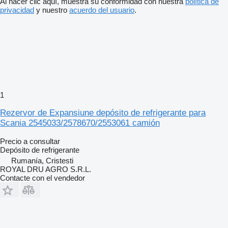
Al hacer clic aquí, muestra su conformidad con nuestra
política de
privacidad
y nuestro
acuerdo del usuario
.
1
Rezervor de Expansiune depósito de refrigerante para
Scania 2545033/2578670/2553061 camión
Precio a consultar
Depósito de refrigerante
Rumanía, Cristesti
ROYAL DRU AGRO S.R.L.
Contacte con el vendedor