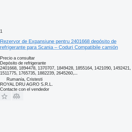
1
Rezervor de Expansiune pentru 2401668 depósito de
refrigerante para Scania – Coduri Compatibile camión
Precio a consultar
Depósito de refrigerante
2401668, 1894478, 1370707, 1849428, 1855164, 1421090, 1492421,
1511775, 1765735, 1882239, 2645260,...
Rumanía, Cristesti
ROYAL DRU AGRO S.R.L.
Contacte con el vendedor