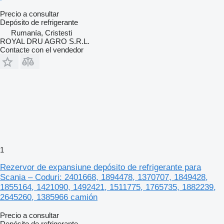
Precio a consultar
Depósito de refrigerante
Rumanía, Cristesti
ROYAL DRU AGRO S.R.L.
Contacte con el vendedor
1
Rezervor de expansiune depósito de refrigerante para
Scania – Coduri: 2401668, 1894478, 1370707, 1849428,
1855164, 1421090, 1492421, 1511775, 1765735, 1882239,
2645260, 1385966 camión
Precio a consultar
Depósito de refrigerante