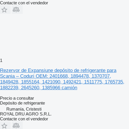
Contacte con el vendedor
1
Rezervor de Expansiune depósito de refrigerante para
Scania – Coduri OEM: 2401668, 1894478, 1370707,
1849428, 1855164, 1421090, 1492421, 1511775, 1765735,
1882239, 2645260, 1385966 camión
Precio a consultar
Depósito de refrigerante
Rumanía, Cristesti
ROYAL DRU AGRO S.R.L.
Contacte con el vendedor