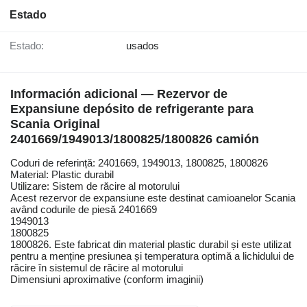
Estado
Estado:
usados
Información adicional — Rezervor de
Expansiune depósito de refrigerante para
Scania Original
2401669/1949013/1800825/1800826 camión
Coduri de referință: 2401669, 1949013, 1800825, 1800826
Material: Plastic durabil
Utilizare: Sistem de răcire al motorului
Acest rezervor de expansiune este destinat camioanelor Scania
având codurile de piesă 2401669
1949013
1800825
1800826. Este fabricat din material plastic durabil și este utilizat
pentru a menține presiunea și temperatura optimă a lichidului de
răcire în sistemul de răcire al motorului
Dimensiuni aproximative (conform imaginii)