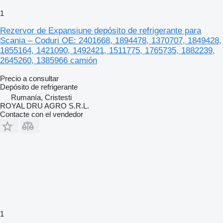
1
Rezervor de Expansiune depósito de refrigerante para
Scania – Coduri OE: 2401668, 1894478, 1370707, 1849428,
1855164, 1421090, 1492421, 1511775, 1765735, 1882239,
2645260, 1385966 camión
Precio a consultar
Depósito de refrigerante
Rumanía, Cristesti
ROYAL DRU AGRO S.R.L.
Contacte con el vendedor
1