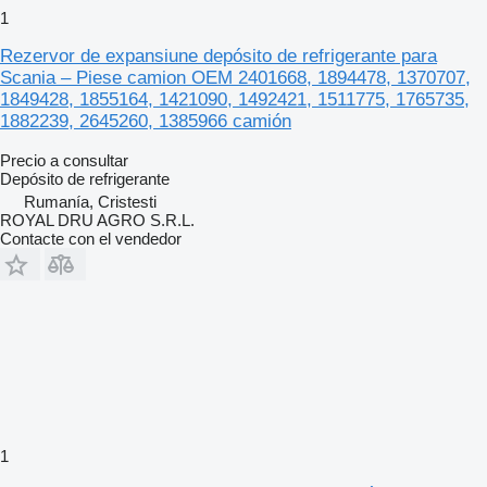
1
Rezervor de expansiune depósito de refrigerante para
Scania – Piese camion OEM 2401668, 1894478, 1370707,
1849428, 1855164, 1421090, 1492421, 1511775, 1765735,
1882239, 2645260, 1385966 camión
Precio a consultar
Depósito de refrigerante
Rumanía, Cristesti
ROYAL DRU AGRO S.R.L.
Contacte con el vendedor
1