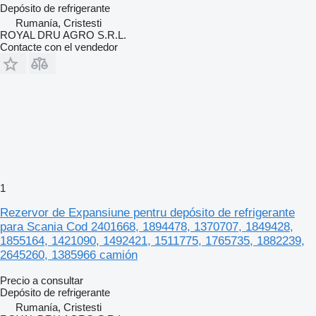
Depósito de refrigerante
Rumanía, Cristesti
ROYAL DRU AGRO S.R.L.
Contacte con el vendedor
1
Rezervor de Expansiune pentru depósito de refrigerante
para Scania Cod 2401668, 1894478, 1370707, 1849428,
1855164, 1421090, 1492421, 1511775, 1765735, 1882239,
2645260, 1385966 camión
Precio a consultar
Depósito de refrigerante
Rumanía, Cristesti