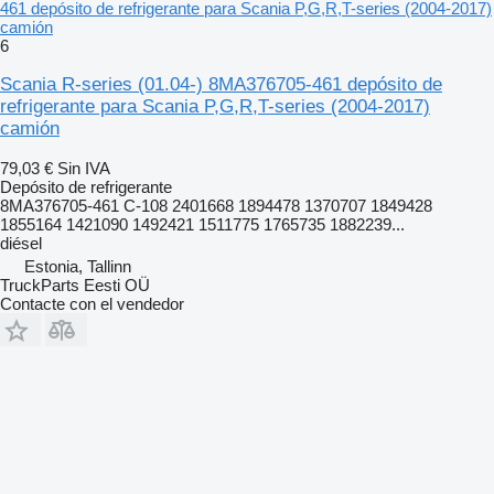
461 depósito de refrigerante para Scania P,G,R,T-series (2004-2017)
camión
6
Scania R-series (01.04-) 8MA376705-461 depósito de
refrigerante para Scania P,G,R,T-series (2004-2017)
camión
79,03 €
Sin IVA
Depósito de refrigerante
8MA376705-461 C-108 2401668 1894478 1370707 1849428
1855164 1421090 1492421 1511775 1765735 1882239...
diésel
Estonia, Tallinn
TruckParts Eesti OÜ
Contacte con el vendedor