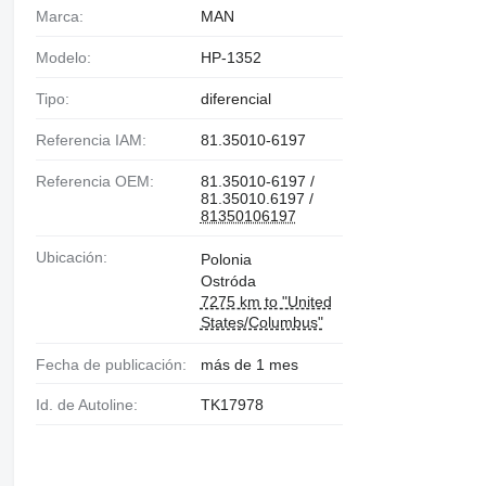
Marca:
MAN
Modelo:
HP-1352
Tipo:
diferencial
Referencia IAM:
81.35010-6197
Referencia OEM:
81.35010-6197 /
81.35010.6197 /
81350106197
Ubicación:
Polonia
Ostróda
7275 km to "United
States/Columbus"
Fecha de publicación:
más de 1 mes
Id. de Autoline:
TK17978