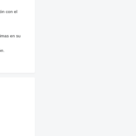
ón con el
nimas en su
ón.