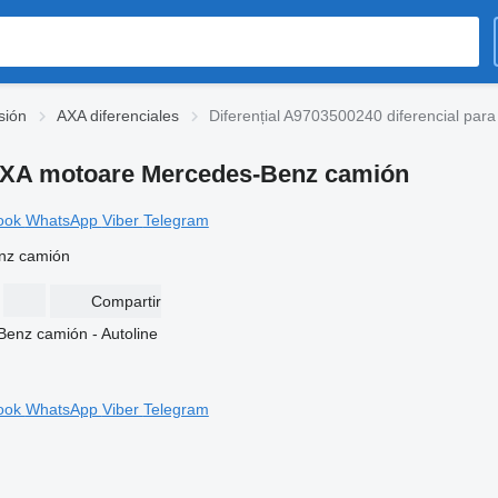
sión
AXA diferenciales
Diferențial A9703500240 diferencial pa
a AXA motoare Mercedes-Benz camión
ook
WhatsApp
Viber
Telegram
enz camión
Compartir
ook
WhatsApp
Viber
Telegram