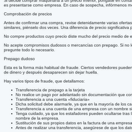
Si decide comprar maquinaria a un precio inferior, póngase en conta
es presentarse como empresa. En caso de sospecha, infórmenos me
Comprobación de precios
Antes de confirmar una compra, revise detenidamente varias ofertas d
similares, piénselo dos veces. Una diferencia de precio significativa
No compre productos cuyo precio diste mucho del precio medio de e
No acepte compromisos dudosos o mercancías con prepago. Si no lo t
pregunte todo lo necesario.
Prepago dudoso
Esta es la forma más habitual de fraude. Ciertos vendedores pueden
de dinero y después desaparecen sin dejar huella.
Hay varios tipos de fraude, que detallamos:
Transferencia de prepago a la tarjeta
No realice un pago por adelantado sin documentación que conf
Transferencia a una cuenta «fiduciaria»
Dicha solicitud debe alarmarle, ya que en la mayoría de los ca
Transferencia a una cuenta de una empresa con un nombre si
Tenga cuidado, ya que los estafadores pueden ocultarse tras 
nombre de la empresa.
Sustitución de sus propios datos en la factura de una empresa
Antes de realizar una transferencia, asegúrese de que los dat