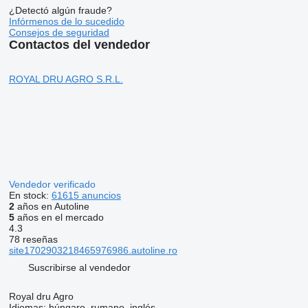
¿Detectó algún fraude?
Infórmenos de lo sucedido
Consejos de seguridad
Contactos del vendedor
ROYAL DRU AGRO S.R.L.
Vendedor verificado
En stock:
61615 anuncios
2
años en Autoline
5
años en el mercado
4.3
78 reseñas
site1702903218465976986.autoline.ro
Suscribirse al vendedor
Royal dru Agro
Idiomas:
húngaro, rumano, inglés