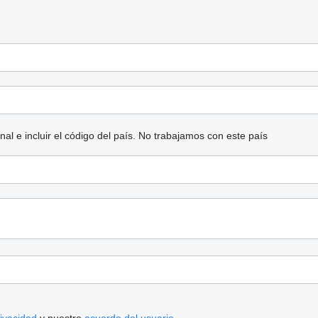
l e incluir el código del país.
No trabajamos con este país
rivacidad
y nuestro
acuerdo del usuario
.