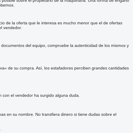
a posible sobre el propietario de la maquinaria. Una forma de engaño
robemos.
cio de la oferta que le interesa es mucho menor que el de ofertas
el vendedor.
 y documentos del equipo, compruebe la autenticidad de los mismos y
va» de su compra. Así, los estafadores perciben grandes cantidades
ón con el vendedor ha surgido alguna duda.
as en su nombre. No transfiera dinero si tiene dudas sobre el
.