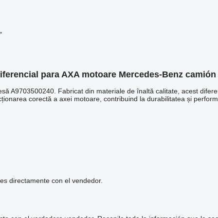
"
diferencial para AXA motoare Mercedes-Benz camión
A9703500240. Fabricat din materiale de înaltă calitate, acest diferențial 
ționarea corectă a axei motoare, contribuind la durabilitatea și perform
les directamente con el vendedor.