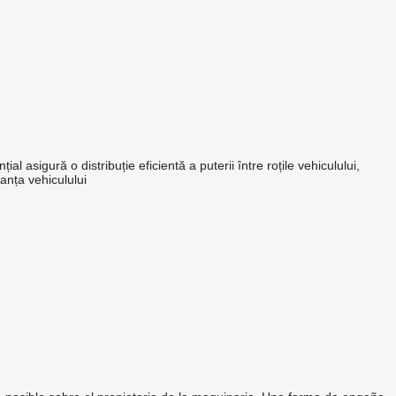
asigură o distribuție eficientă a puterii între roțile vehiculului,
anța vehiculului