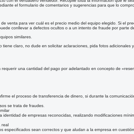
cto con el verdadero vendedor. Recopile toda la información que le se
diante el formulario de comentarios y sugerencias para que lo comp
e venta para ver cuál es el precio medio del equipo elegido. Si el pre
 puede conllevar a defectos ocultos o a un intento de fraude por parte d
quipos similares.
iene claro, no dude en solicitar aclaraciones, pida fotos adicionales
 requerir una cantidad del pago por adelantado en concepto de «reser
irme el proceso de transferencia de dinero, si durante la comunicaci
sos se trata de fraudes.
milar
la identidad de empresas reconocidas, realizando modificaciones mínim
 real
os especificados sean correctos y que aludan a la empresa en cuestión