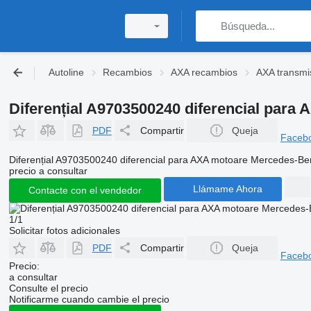
Autoline
Recambios
AXA recambios
AXA transmi
Diferențial A9703500240 diferencial par
PDF
Compartir
Queja
Faceb
Diferențial A9703500240 diferencial para AXA motoare Mercedes-B
precio a consultar
Llámame Ahora
Contacte con el vendedor
1/1
Solicitar fotos adicionales
PDF
Compartir
Queja
Faceb
Precio:
a consultar
Consulte el precio
Notificarme cuando cambie el precio