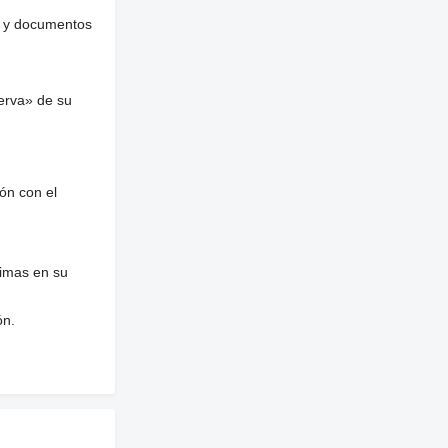
es y documentos
erva» de su
ón con el
nimas en su
ón.