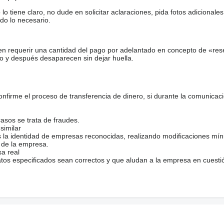
tiene claro, no dude en solicitar aclaraciones, pida fotos adicional
do lo necesario.
en requerir una cantidad del pago por adelantado en concepto de «res
o y después desaparecen sin dejar huella.
firme el proceso de transferencia de dinero, si durante la comunicaci
casos se trata de fraudes.
similar
s la identidad de empresas reconocidas, realizando modificaciones mí
 de la empresa.
sa real
atos especificados sean correctos y que aludan a la empresa en cuesti