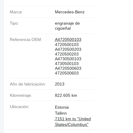
Marca:
Mercedes-Benz
Tipo:
engranaje de
cigüeñal
Referencia OEM:
A4720500103
4720500103
A4720500203
4720500203
A4730500103
4730500103
A4720500603
4720500603
Año de fabricación:
2013
Kilometraje:
822.605 km
Ubicación:
Estonia
Tallinn
7151 km to "United
States/Columbus"