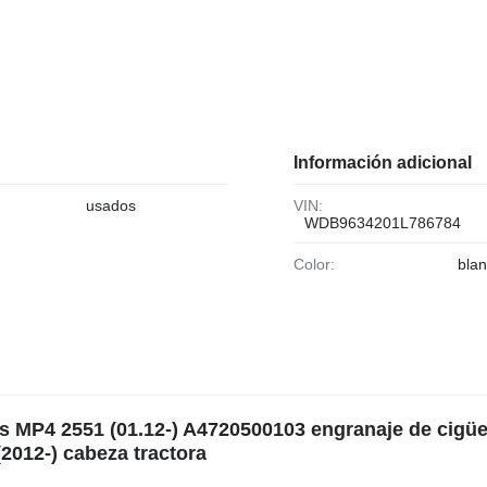
Información adicional
usados
VIN:
WDB9634201L786784
Color:
bla
s MP4 2551 (01.12-) A4720500103 engranaje de cigüe
012-) cabeza tractora