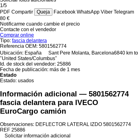
1/5
PDF
Compartir
Queja
Facebook
WhatsApp
Viber
Telegram
80 €
Notificarme cuando cambie el precio
Contacte con el vendedor
Comprar online
Tipo:
fascia delantera
Referencia OEM:
5801562774
Ubicación:
España
Sant Pere Molanta, Barcelona
6840 km to
"United States/Columbus"
Id. de stock del vendedor:
25886
Fecha de publicación:
más de 1 mes
Estado
Estado:
usados
Información adicional — 5801562774
fascia delantera para IVECO
EuroCargo camión
Observaciones: DEFLECTOR LATERAL IZDO 5801562774
REF 25886
Solicitar información adicional