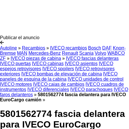
Publicar el anuncio
Autoline
»
Recambios
»
IVECO recambios
Bosch
DAF
Knorr-
Bremse
MAN
Mercedes-Benz
Renault
Scania
Volvo
WABCO
ZF
»
IVECO piezas de cabina
»
IVECO fascias delanteras
IVECO puertas
IVECO cabinas
IVECO asientos
IVECO
espejos retrovisores
IVECO spoilers
IVECO retrovisores
exteriores
IVECO bombas de elevación de cabina
IVECO
paneles de esquina de la cabina
IVECO unidades de control
IVECO motores
IVECO cajas de cambios
IVECO cuadros de
instrumentos
IVECO diferenciales
IVECO parachoques
IVECO
faros delanteros
»
5801562774 fascia delantera para IVECO
EuroCargo camión
»
5801562774 fascia delantera
para IVECO EuroCargo