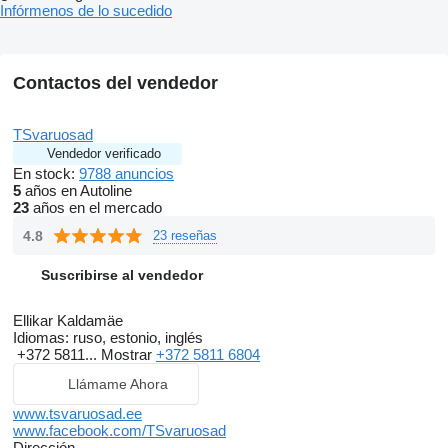
Infórmenos de lo sucedido
Contactos del vendedor
TSvaruosad
Vendedor verificado
En stock:
9788 anuncios
5
años en Autoline
23
años en el mercado
4.8
23 reseñas
Suscribirse al vendedor
Ellikar Kaldamäe
Idiomas:
ruso, estonio, inglés
+372 5811...
Mostrar
+372 5811 6804
Llámame Ahora
www.tsvaruosad.ee
www.facebook.com/TSvaruosad
Dirección