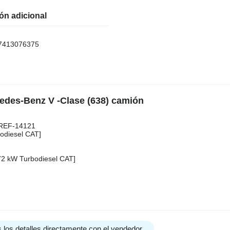
ón adicional
7413076375
cedes-Benz V -Clase (638) camión
REF-14121
bodiesel CAT]
- 72 kW Turbodiesel CAT]
 los detalles directamente con el vendedor.